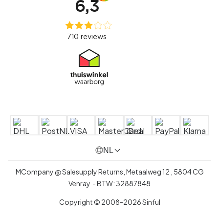
NL
MCompany @ Salesupply Returns,
Metaalweg 12
,
5804 CG
Venray
- BTW:
32887848
Copyright © 2008-2026 Sinful