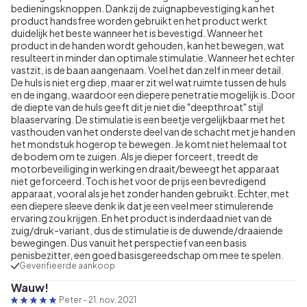
bedieningsknoppen. Dankzij de zuignapbevestiging kan het
product handsfree worden gebruikt en het product werkt
duidelijk het beste wanneer het is bevestigd. Wanneer het
product in de handen wordt gehouden, kan het bewegen, wat
resulteert in minder dan optimale stimulatie. Wanneer het echter
vastzit, is de baan aangenaam. Voel het dan zelf in meer detail.
De huls is niet erg diep, maar er zit wel wat ruimte tussen de huls
en de ingang, waardoor een diepere penetratie mogelijk is. Door
de diepte van de huls geeft dit je niet die "deepthroat" stijl
blaaservaring. De stimulatie is een beetje vergelijkbaar met het
vasthouden van het onderste deel van de schacht met je hand en
het mondstuk hogerop te bewegen. Je komt niet helemaal tot
de bodem om te zuigen. Als je dieper forceert, treedt de
motorbeveiliging in werking en draait/beweegt het apparaat
niet geforceerd. Toch is het voor de prijs een bevredigend
apparaat, vooral als je het zonder handen gebruikt. Echter, met
een diepere sleeve denk ik dat je een veel meer stimulerende
ervaring zou krijgen. En het product is inderdaad niet van de
zuig/druk-variant, dus de stimulatie is de duwende/draaiende
bewegingen. Dus vanuit het perspectief van een basis
penisbezitter, een goed basisgereedschap om mee te spelen.
Geverifieerde aankoop
Wauw!
Peter
-
21. nov. 2021