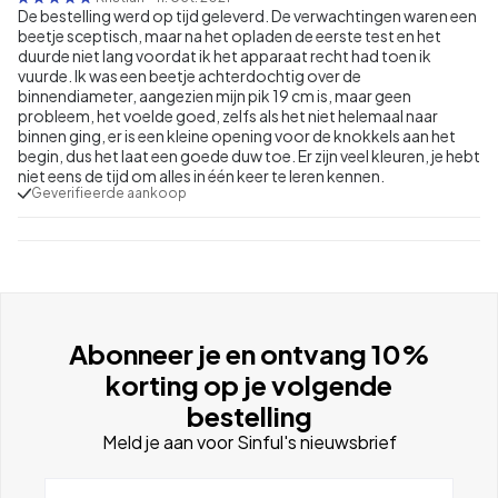
De bestelling werd op tijd geleverd. De verwachtingen waren een
beetje sceptisch, maar na het opladen de eerste test en het
duurde niet lang voordat ik het apparaat recht had toen ik
vuurde. Ik was een beetje achterdochtig over de
binnendiameter, aangezien mijn pik 19 cm is, maar geen
probleem, het voelde goed, zelfs als het niet helemaal naar
binnen ging, er is een kleine opening voor de knokkels aan het
begin, dus het laat een goede duw toe. Er zijn veel kleuren, je hebt
niet eens de tijd om alles in één keer te leren kennen.
Geverifieerde aankoop
Abonneer je en ontvang 10%
korting op je volgende
bestelling
Meld je aan voor Sinful's nieuwsbrief