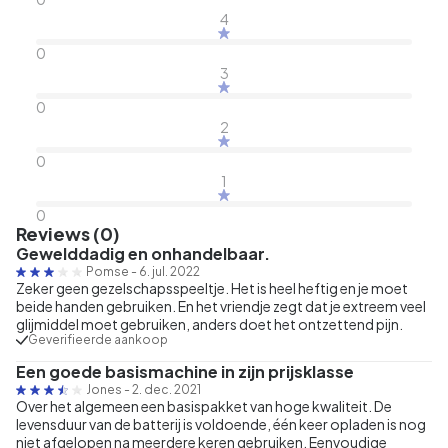
4
0
3
0
2
0
1
0
Reviews (0)
Gewelddadig en onhandelbaar.
Pomse
-
6. jul. 2022
Zeker geen gezelschapsspeeltje. Het is heel heftig en je moet
beide handen gebruiken. En het vriendje zegt dat je extreem veel
glijmiddel moet gebruiken, anders doet het ontzettend pijn.
Geverifieerde aankoop
Een goede basismachine in zijn prijsklasse
Jones
-
2. dec. 2021
Over het algemeen een basispakket van hoge kwaliteit. De
levensduur van de batterij is voldoende, één keer opladen is nog
niet afgelopen na meerdere keren gebruiken. Eenvoudige