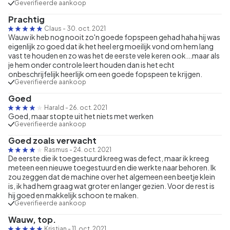
Geverifieerde aankoop
Prachtig
Claus
-
30. oct. 2021
Wauw ik heb nog nooit zo'n goede fopspeen gehad haha hij was
eigenlijk zo goed dat ik het heel erg moeilijk vond om hem lang
vast te houden en zo was het de eerste vele keren ook...maar als
je hem onder controle leert houden dan is het echt
onbeschrijfelijk heerlijk om een goede fopspeen te krijgen.
Geverifieerde aankoop
Goed
Harald
-
26. oct. 2021
Goed, maar stopte uit het niets met werken
Geverifieerde aankoop
Goed zoals verwacht
Rasmus
-
24. oct. 2021
De eerste die ik toegestuurd kreeg was defect, maar ik kreeg
meteen een nieuwe toegestuurd en die werkte naar behoren. Ik
zou zeggen dat de machine over het algemeen een beetje klein
is, ik had hem graag wat groter en langer gezien. Voor de rest is
hij goed en makkelijk schoon te maken.
Geverifieerde aankoop
Wauw, top.
Kristian
-
11. oct. 2021