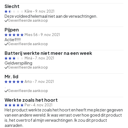
Slecht
Kåre
-
9. nov. 2021
Deze voldeed helemaal niet aan de verwachtingen.
Geverifieerde aankoop
Pijpen
Mies 56
-
9. nov. 2021
Actief!!!!
Geverifieerde aankoop
Batterij werkte niet meer na een week
Minä
-
7. nov. 2021
Geldverspilling
Geverifieerde aankoop
Mr. lid
Arto
-
7. nov. 2021
.
Geverifieerde aankoop
Werkte zoals het hoort
Per
-
4. nov. 2021
Het product werkte zoals het hoort en heeft me plezier gegeven
van een andere wereld. Ik was verrast over hoe goed dit product
is, het overtrof al mijn verwachtingen. Ik zou dit product
aanraden.