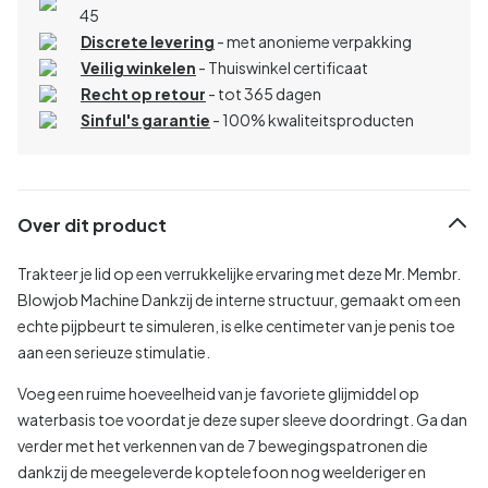
45
Discrete levering
- met anonieme verpakking
Veilig winkelen
- Thuiswinkel certificaat
Recht op retour
- tot 365 dagen
Sinful's garantie
- 100% kwaliteitsproducten
Over dit product
Trakteer je lid op een verrukkelijke ervaring met deze Mr. Membr.
Blowjob Machine Dankzij de interne structuur, gemaakt om een
echte pijpbeurt te simuleren, is elke centimeter van je penis toe
aan een serieuze stimulatie.
Voeg een ruime hoeveelheid van je favoriete glijmiddel op
waterbasis toe voordat je deze super sleeve doordringt. Ga dan
verder met het verkennen van de 7 bewegingspatronen die
dankzij de meegeleverde koptelefoon nog weelderiger en