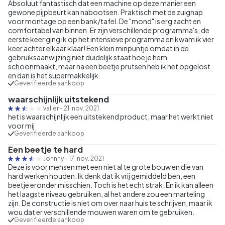
Absoluut fantastisch dat een machine op deze manier een
gewone pijpbeurt kan nabootsen. Praktisch met de zuignap
voor montage op een bank/tafel. De "mond" is erg zacht en
comfortabel van binnen. Er zijn verschillende programma's, de
eerste keer ging ik op het intensieve programma en kwam ik vier
keer achter elkaar klaar! Een klein minpuntje omdat in de
gebruiksaanwijzing niet duidelijk staat hoe je hem
schoonmaakt, maar na een beetje prutsen heb ik het opgelost
en dan is het supermakkelijk.
Geverifieerde aankoop
waarschijnlijk uitstekend
valler
-
21. nov. 2021
het is waarschijnlijk een uitstekend product, maar het werkt niet
voor mij
Geverifieerde aankoop
Een beetje te hard
Johnny
-
17. nov. 2021
Deze is voor mensen met een niet al te grote bouw en die van
hard werken houden. Ik denk dat ik vrij gemiddeld ben, een
beetje eronder misschien. Toch is het echt strak. En ik kan alleen
het laagste niveau gebruiken, al het andere zou een marteling
zijn. De constructie is niet om over naar huis te schrijven, maar ik
wou dat er verschillende mouwen waren om te gebruiken.
Geverifieerde aankoop