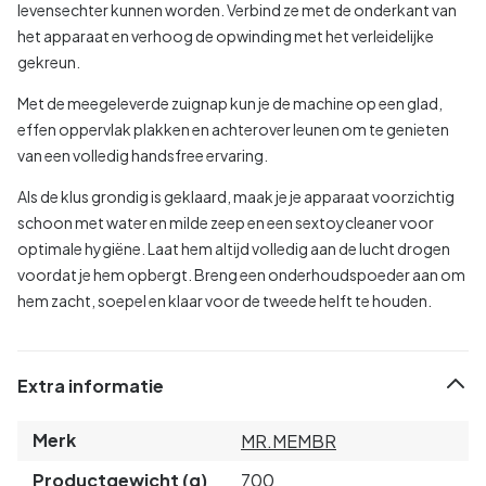
levensechter kunnen worden. Verbind ze met de onderkant van
het apparaat en verhoog de opwinding met het verleidelijke
gekreun.
Met de meegeleverde zuignap kun je de machine op een glad,
effen oppervlak plakken en achterover leunen om te genieten
van een volledig handsfree ervaring.
Als de klus grondig is geklaard, maak je je apparaat voorzichtig
schoon met water en milde zeep en een sextoycleaner voor
optimale hygiëne. Laat hem altijd volledig aan de lucht drogen
voordat je hem opbergt. Breng een onderhoudspoeder aan om
hem zacht, soepel en klaar voor de tweede helft te houden.
Extra informatie
Merk
MR.MEMBR
Productgewicht (g)
700