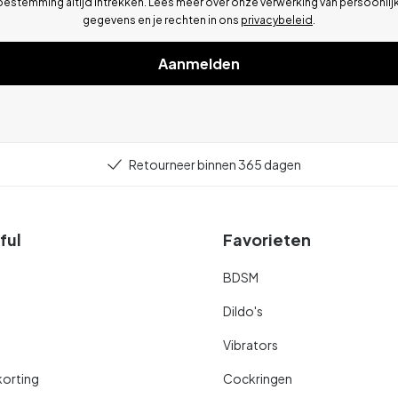
oestemming altijd intrekken. Lees meer over onze verwerking van persoonlij
gegevens en je rechten in ons
privacybeleid
.
Aanmelden
Retourneer binnen 365 dagen
ful
Favorieten
BDSM
Dildo's
Vibrators
orting
Cockringen