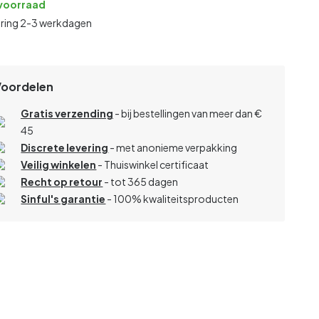
voorraad
ering 2-3 werkdagen
Voordelen
Gratis verzending
- bij bestellingen van meer dan €
45
Discrete levering
- met anonieme verpakking
Veilig winkelen
- Thuiswinkel certificaat
Recht op retour
- tot 365 dagen
Sinful's garantie
- 100% kwaliteitsproducten