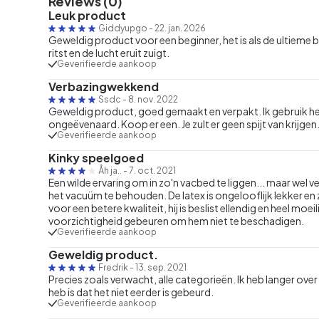
Reviews (0)
Leuk product
Giddyupgo
-
22. jan. 2026
Geweldig product voor een beginner, het is als de ultieme 
ritst en de lucht eruit zuigt.
Geverifieerde aankoop
Verbazingwekkend
Ssdc
-
8. nov. 2022
Geweldig product, goed gemaakt en verpakt. Ik gebruik het
ongeëvenaard. Koop er een. Je zult er geen spijt van krijgen
Geverifieerde aankoop
Kinky speelgoed
Åh ja..
-
7. oct. 2021
Een wilde ervaring om in zo'n vacbed te liggen... maar wel 
het vacuüm te behouden. De latex is ongelooflijk lekker e
voor een betere kwaliteit, hij is beslist ellendig en heel moe
voorzichtigheid gebeuren om hem niet te beschadigen.
Geverifieerde aankoop
Geweldig product.
Fredrik
-
13. sep. 2021
Precies zoals verwacht, alle categorieën. Ik heb langer ove
heb is dat het niet eerder is gebeurd.
Geverifieerde aankoop