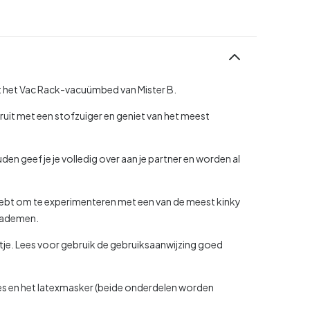
et het Vac Rack-vacuümbed van Mister B.
 eruit met een stofzuiger en geniet van het meest
 geef je je volledig over aan je partner en worden al
g hebt om te experimenteren met een van de meest kinky
e ademen.
tje. Lees voor gebruik de gebruiksaanwijzing goed
es en het latexmasker (beide onderdelen worden