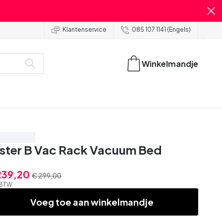
Klantenservice
085 107 1141 (Engels)
Winkelmandje
spaar 20%
ster B Vac Rack Vacuum Bed
239,20
€ 299,00
. BTW
Voeg toe aan winkelmandje