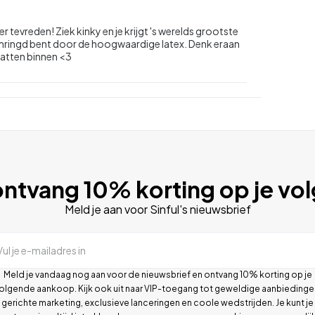
tevreden! Ziek kinky en je krijgt 's werelds grootste
je omringd bent door de hoogwaardige latex. Denk eraan
ratten binnen <3
ntvang 10% korting op je vo
Meld je aan voor Sinful's nieuwsbrief
Vul je e-mailadres in
Meld je vandaag nog aan voor de nieuwsbrief en ontvang 10% korting op je
olgende aankoop. Kijk ook uit naar VIP-toegang tot geweldige aanbiedinge
gerichte marketing, exclusieve lanceringen en coole wedstrijden. Je kunt je