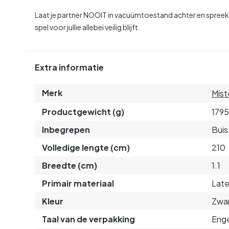
Laat je partner NOOIT in vacuümtoestand achter en spreek 
spel voor jullie allebei veilig blijft.
Extra informatie
Merk
Mist
Productgewicht (g)
179
Inbegrepen
Buis
Volledige lengte (cm)
210
Breedte (cm)
1.1
Primair materiaal
Lat
Kleur
Zwa
Taal van de verpakking
Enge