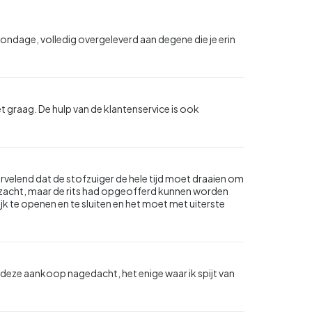
bondage, volledig overgeleverd aan degene die je erin
 graag. De hulp van de klantenservice is ook
.
vervelend dat de stofzuiger de hele tijd moet draaien om
n zacht, maar de rits had opgeofferd kunnen worden
ilijk te openen en te sluiten en het moet met uiterste
r deze aankoop nagedacht, het enige waar ik spijt van