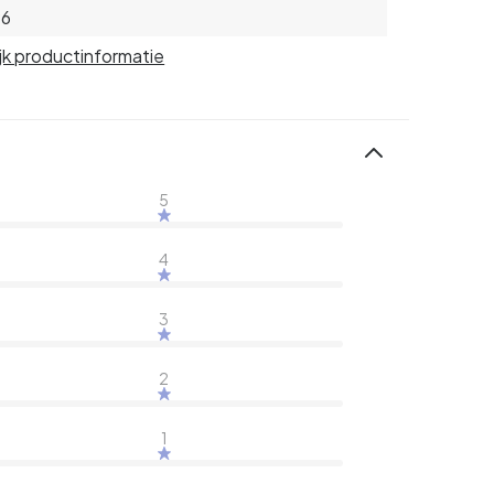
96
jk productinformatie
5
4
3
2
1