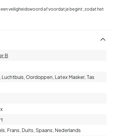
een veiligheidswoord af voordat je begint, zodat het
er B
5
, Luchtbuis, Oordoppen, Latex Masker, Tas
ex
rt
ls, Frans, Duits, Spaans, Nederlands