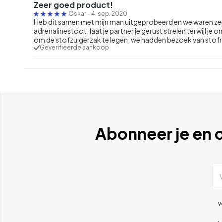
Zeer goed product!
Oskar
-
4. sep. 2020
Heb dit samen met mijn man uitgeprobeerd en we waren zeer 
adrenalinestoot, laat je partner je gerust strelen terwijl 
om de stofzuigerzak te legen; we hadden bezoek van stof
Geverifieerde aankoop
Abonneer je en o
v