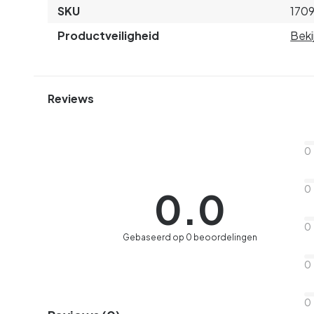
SKU
170
Productveiligheid
Beki
Reviews
0
0
0.0
0
Gebaseerd op 0 beoordelingen
0
0