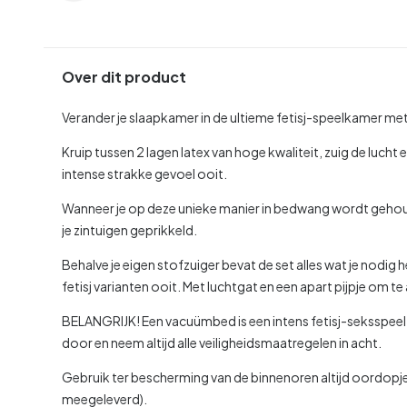
Over dit product
Verander je slaapkamer in de ultieme fetisj-speelkamer m
Kruip tussen 2 lagen latex van hoge kwaliteit, zuig de lucht
intense strakke gevoel ooit.
Wanneer je op deze unieke manier in bedwang wordt gehouden
je zintuigen geprikkeld.
Behalve je eigen stofzuiger bevat de set alles wat je nodi
fetisj varianten ooit. Met luchtgat en een apart pijpje om t
BELANGRIJK! Een vacuümbed is een intens fetisj-seksspeel
door en neem altijd alle veiligheidsmaatregelen in acht.
Gebruik ter bescherming van de binnenoren altijd oordopj
meegeleverd).