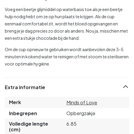
Voeg een beetje glijmiddel op waterbasis toe als je een beetje
hulp nodig hebt om ze op hun plaats te krijgen. Als de cup
eenmaal comfortabel zit, wordt het bloed opgevangen en
breng je je dag precies zo door als anders. Nou ja, misschien met
een extra stukje chocolade bij de hand.
Om de cup opnieuw te gebruiken wordt aanbevolen deze 3-5
minuten in kokend water te reinigen of met stoom te steriliseren
voor optimale hygiëne.
Extra informatie
Merk
Minds of Love
Inbegrepen
Opbergzakje
Volledige lengte
6.85
(cm)