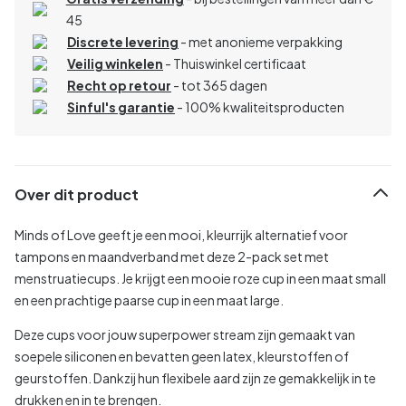
45
Discrete levering
- met anonieme verpakking
Veilig winkelen
- Thuiswinkel certificaat
Recht op retour
- tot 365 dagen
Sinful's garantie
- 100% kwaliteitsproducten
Over dit product
Minds of Love geeft je een mooi, kleurrijk alternatief voor
tampons en maandverband met deze 2-pack set met
menstruatiecups. Je krijgt een mooie roze cup in een maat small
en een prachtige paarse cup in een maat large.
Deze cups voor jouw superpower stream zijn gemaakt van
soepele siliconen en bevatten geen latex, kleurstoffen of
geurstoffen. Dankzij hun flexibele aard zijn ze gemakkelijk in te
drukken en in te brengen.