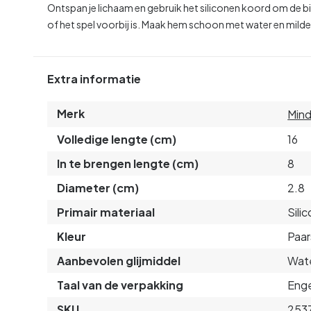
Ontspan je lichaam en gebruik het siliconen koord om de bird
of het spel voorbij is. Maak hem schoon met water en milde
Extra informatie
Merk
Mind
Volledige lengte (cm)
16
In te brengen lengte (cm)
8
Diameter (cm)
2.8
Primair materiaal
Sili
Kleur
Paar
Aanbevolen glijmiddel
Wate
Taal van de verpakking
Enge
SKU
253