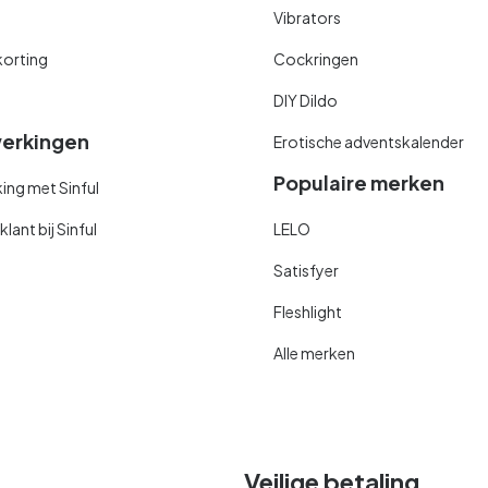
Vibrators
orting
Cockringen
DIY Dildo
erkingen
Erotische adventskalender
Populaire merken
ng met Sinful
ant bij Sinful
LELO
Satisfyer
Fleshlight
Alle merken
Veilige betaling