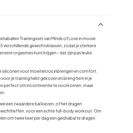
ishaballen Trainingsset van Minds of Love in mooie
t 5 verschillende gewichtsklassen, zodat je sterkere
ere orgasmes kunt krijgen - dat zijn pas leuke
te siliconen voor moeiteloos inbrengen en comfort.
 voor je training hebt gekozen en breng hem in je
 alleen perfect om incontinentie te voorkomen, maar
en.
wel een zwaardere bal kiezen, of het dragen
ewichtheffen, voor een echte full-body workout. Om
len om twee keer per dag een geishabal te dragen