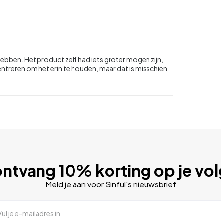
ebben. Het product zelf had iets groter mogen zijn,
centreren om het erin te houden, maar dat is misschien
ntvang 10% korting op je vo
Meld je aan voor Sinful's nieuwsbrief
Vul je e-mailadres in