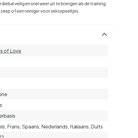
iebal veilig en snel weer uit te brengen als de training
 zeep of een reiniger voor seksspeeltjes.
s of Love
cone
s
rbasis
ls, Frans, Spaans, Nederlands, Italiaans, Duits
72