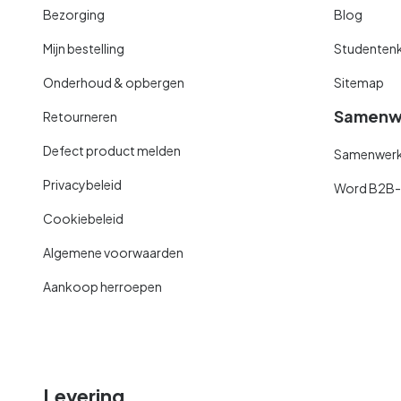
Bezorging
Blog
Mijn bestelling
Studentenk
Onderhoud & opbergen
Sitemap
Samenw
Retourneren
Defect product melden
Samenwerki
Privacybeleid
Word B2B-kl
Cookiebeleid
Algemene voorwaarden
Aankoop herroepen
Levering