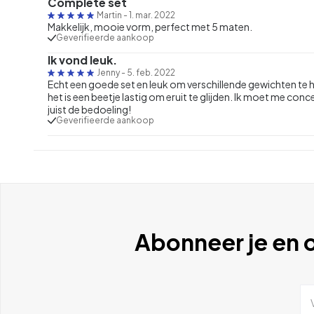
Complete set
Martin
-
1. mar. 2022
Makkelijk, mooie vorm, perfect met 5 maten.
Geverifieerde aankoop
Ik vond leuk.
Jenny
-
5. feb. 2022
Echt een goede set en leuk om verschillende gewichten te h
het is een beetje lastig om eruit te glijden. Ik moet me con
juist de bedoeling!
Geverifieerde aankoop
Abonneer je en o