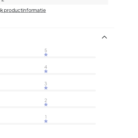
jk productinformatie
5
4
3
2
1