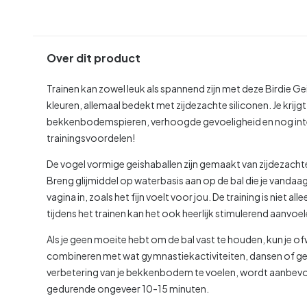
Over dit product
Trainen kan zowel leuk als spannend zijn met deze Birdie Ge
kleuren, allemaal bedekt met zijdezachte siliconen. Je krijg
bekkenbodemspieren, verhoogde gevoeligheid en nog intens
trainingsvoordelen!
De vogel vormige geishaballen zijn gemaakt van zijdezach
Breng glijmiddel op waterbasis aan op de bal die je vandaag
vagina in, zoals het fijn voelt voor jou. De training is niet
tijdens het trainen kan het ook heerlijk stimulerend aanvoel
Als je geen moeite hebt om de bal vast te houden, kun je of
combineren met wat gymnastiekactiviteiten, dansen of g
verbetering van je bekkenbodem te voelen, wordt aanbevo
gedurende ongeveer 10-15 minuten.