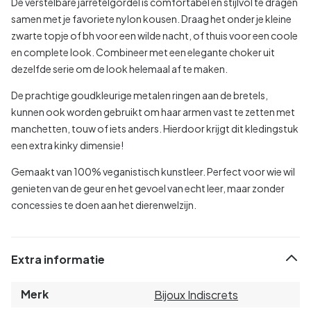
De verstelbare jarretelgordel is comfortabel en stijlvol te dragen
samen met je favoriete nylon kousen. Draag het onder je kleine
zwarte topje of bh voor een wilde nacht, of thuis voor een coole
en complete look. Combineer met een elegante choker uit
dezelfde serie om de look helemaal af te maken.
De prachtige goudkleurige metalen ringen aan de bretels,
kunnen ook worden gebruikt om haar armen vast te zetten met
manchetten, touw of iets anders. Hierdoor krijgt dit kledingstuk
een extra kinky dimensie!
Gemaakt van 100% veganistisch kunstleer. Perfect voor wie wil
genieten van de geur en het gevoel van echt leer, maar zonder
concessies te doen aan het dierenwelzijn.
Extra informatie
Merk
Bijoux Indiscrets