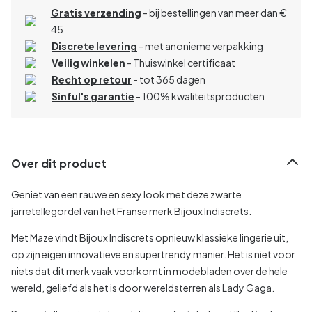
Gratis verzending
- bij bestellingen van meer dan €
45
Discrete levering
- met anonieme verpakking
Veilig winkelen
- Thuiswinkel certificaat
Recht op retour
- tot 365 dagen
Sinful's garantie
- 100% kwaliteitsproducten
Over dit product
Geniet van een rauwe en sexy look met deze zwarte
jarretellegordel van het Franse merk Bijoux Indiscrets.
Met Maze vindt Bijoux Indiscrets opnieuw klassieke lingerie uit,
op zijn eigen innovatieve en supertrendy manier. Het is niet voor
niets dat dit merk vaak voorkomt in modebladen over de hele
wereld, geliefd als het is door wereldsterren als Lady Gaga.