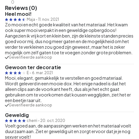
0
Reviews (0)
Heel mooi!
Maja
-
11. nov. 2021
Zo mooi en echt goede kwaliteit van het materiaal. Het kwam
ook super mooi verpakt in een geweldige opbergdoos!
Aangezien ik vrij kort en klein ben, zijn de kleinste standen precies
goed voor mij, dus nog meer gaten en de mogelijkheid om het
verder te verkleinen zou goed zijn geweest, maar het is zeker
mogelijk om zelf gaten toe te voegen zonder grote problemen.
Geverifieerde aankoop
Gewoon ter decoratie
E
-
6. mar. 2021
Mooi, elegant, gemakkelijk te verstellen en goed materiaal.
Wordt geleverd in een mooie dox. Het enige nadeel is dat het
alleen clips aan de voorkant heeft, dus als je het echt gaat
gebruiken om te voorkomen dat kousen wegglijden, ziet het er
een beetje raar uit.
Geverifieerde aankoop
Geweldig
cherri
-
20. oct. 2020
Voelt goed aan, de aanpassingen werken en het materiaal voelt
duurzaam aan. Ziet er geweldig uit en zorgt ervoor dat je je nog
sexyer voelt!