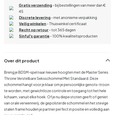
Gratis verzending
- bij bestellingen van meer dan €
45
Discrete levering
- met anonieme verpakking
Veilig winkelen
- Thuiswinkel certificaat
Recht op retour
- tot 365 dagen
Sinful's garantie
- 100% kwaliteitsproducten
Over dit product
Breng je BDSM-spel naar nieuwe hoogten met de Master Series
Throne Verstelbare Seksschommel Met Standaard. Deze
schommel hangt voor je klaar om je persoonlijke genots-troon
te worden, met gewichtloze controle en toegang tot het hele
lichaam, vanuit elke hoek. Of je nu diepe stoten geeft of geniet
van orale verwennerij, de gepolsterde schommel en het stevige
stalen frame houden je partner perfect in positie en volledig aan