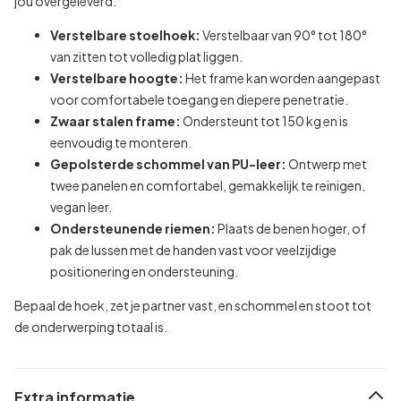
jou overgeleverd.
Verstelbare stoelhoek:
Verstelbaar van 90° tot 180°
van zitten tot volledig plat liggen.
Verstelbare hoogte:
Het frame kan worden aangepast
voor comfortabele toegang en diepere penetratie.
Zwaar stalen frame:
Ondersteunt tot 150 kg en is
eenvoudig te monteren.
Gepolsterde schommel van PU-leer:
Ontwerp met
twee panelen en comfortabel, gemakkelijk te reinigen,
vegan leer.
Ondersteunende riemen:
Plaats de benen hoger, of
pak de lussen met de handen vast voor veelzijdige
positionering en ondersteuning.
Bepaal de hoek, zet je partner vast, en schommel en stoot tot
de onderwerping totaal is.
Extra informatie