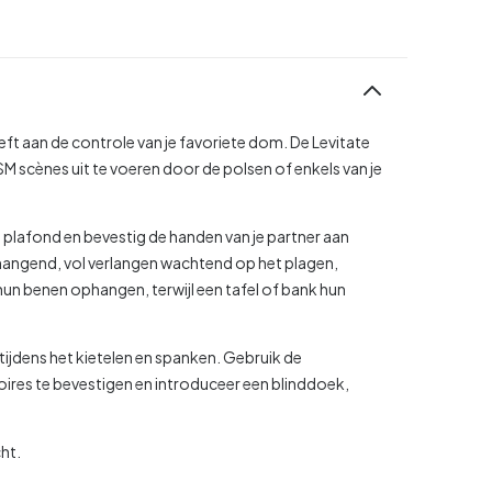
eft aan de controle van je favoriete dom. De Levitate
M scènes uit te voeren door de polsen of enkels van je
 plafond en bevestig de handen van je partner aan
t hangend, vol verlangen wachtend op het plagen,
un benen ophangen, terwijl een tafel of bank hun
tijdens het kietelen en spanken. Gebruik de
res te bevestigen en introduceer een blinddoek,
ht.