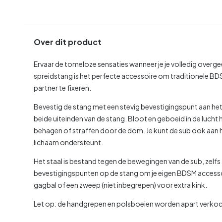
Over dit product
Ervaar de tomeloze sensaties wanneer je je volledig overge
spreidstang is het perfecte accessoire om traditionele BDS
partner te fixeren.
Bevestig de stang met een stevig bevestigingspunt aan het
beide uiteinden van de stang. Bloot en geboeid in de luch
behagen of straffen door de dom. Je kunt de sub ook aan h
lichaam ondersteunt.
Het staal is bestand tegen de bewegingen van de sub, zelfs 
bevestigingspunten op de stang om je eigen BDSM accessoi
gagbal of een zweep (niet inbegrepen) voor extra kink.
Let op: de handgrepen en polsboeien worden apart verkoc