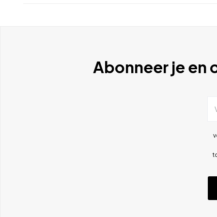
Abonneer je en o
v
t