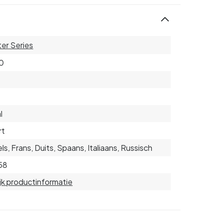
er Series
0
l
rt
ls, Frans, Duits, Spaans, Italiaans, Russisch
58
jk productinformatie