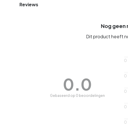
Reviews
Nog geen 
Dit product heeft 
0
0
0.0
0
Gebaseerd op 0 beoordelingen
0
0