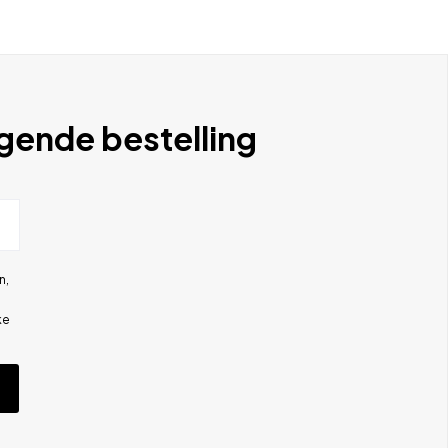
lgende bestelling
n,
ke