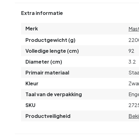
Extra informatie
Merk
Mast
Productgewicht (g)
220
Volledige lengte (cm)
92
Diameter (cm)
3.2
Primair materiaal
Staa
Kleur
Zwa
Taal van de verpakking
Enge
SKU
272
Productveiligheid
Beki