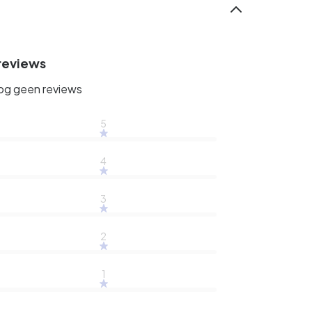
reviews
nog geen reviews
5
4
3
2
1