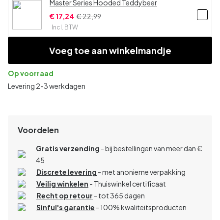
Master Series Hooded Teddybeer
€ 17,24
€ 22,99
Incl. BTW
Voeg toe aan winkelmandje
Op voorraad
Levering 2-3 werkdagen
Voordelen
Gratis verzending
- bij bestellingen van meer dan €
45
Discrete levering
- met anonieme verpakking
Veilig winkelen
- Thuiswinkel certificaat
Recht op retour
- tot 365 dagen
Sinful's garantie
- 100% kwaliteitsproducten