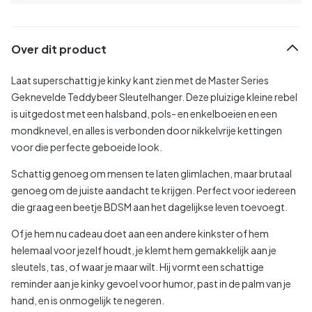
Over dit product
Laat superschattig je kinky kant zien met de Master Series
Geknevelde Teddybeer Sleutelhanger. Deze pluizige kleine rebel
is uitgedost met een halsband, pols- en enkelboeien en een
mondknevel, en alles is verbonden door nikkelvrije kettingen
voor die perfecte geboeide look.
Schattig genoeg om mensen te laten glimlachen, maar brutaal
genoeg om de juiste aandacht te krijgen. Perfect voor iedereen
die graag een beetje BDSM aan het dagelijkse leven toevoegt.
Of je hem nu cadeau doet aan een andere kinkster of hem
helemaal voor jezelf houdt, je klemt hem gemakkelijk aan je
sleutels, tas, of waar je maar wilt. Hij vormt een schattige
reminder aan je kinky gevoel voor humor, past in de palm van je
hand, en is onmogelijk te negeren.