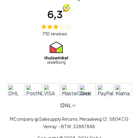
NL
MCompany @ Salesupply Returns,
Metaalweg 12
,
5804 CG
Venray
- BTW:
32887848
Copyright © 2008-2026 Sinful