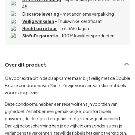
45
Discrete levering
- met anonieme verpakking
Veilig winkelen
- Thuiswinkel certificaat
Recht op retour
- tot 365 dagen
Sinful's garantie
- 100% kwaliteitsproducten
Over dit product
Ga voor extra pit in de slaapkamer maar blijf veilig met de Double
Extase condooms van Manix. Ze zijn voorzien van kleine ribbels
voor extra plezier.
Deze condooms hebben een reservoir en zijn voorzien van
glijmiddel. Ze hebben een gemakkelijke, comfortabele
pasvorm, dus leef je uit en geniet met je nieuw geribbelde lid.
Dankzij de bescherming heb je de vrijheid om zonder stress je
verlangens te verkennen, terwijl de ribbels het genot vergroten.