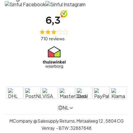
NL
MCompany @ Salesupply Returns,
Metaalweg 12
,
5804 CG
Venray
- BTW:
32887848