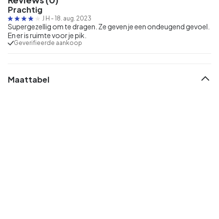
Prachtig
J H
-
18. aug. 2023
Supergezellig om te dragen. Ze geven je een ondeugend gevoel.
En er is ruimte voor je pik.
Geverifieerde aankoop
Maattabel