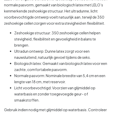
normale pasvorm, gemaakt van biologisch latex met LELO’s
kenmerkende zeshoekige structuur. Het ultradunne, licht
voorbevochtigde ontwerp voelt natuurlijk aan, terwijl de 350
zeshoekige cellen zorgen voor extra stevigheid en flexibiliteit.
Zeshoekige structuur: 350 zeshoekige cellen helpen
stevigheid, flexibiliteit en gevoeligheid in balans te
brengen.
Ultradun ontwerp: Dunne latex zorgt voor een
nauwsluitend, natuurlijk gevoel tijdens de seks.
Biologisch latex: Gemaakt van biologisch latex voor een
zachte, comfortabele pasvorm.
Normale pasvorm: Nominale breedte van 5,4 cm en een
lengte van 18 cm, met reservoir.
Licht voorbevochtigd: Voorzien van glijmiddel op
waterbasis en zonder toegevoegde geur- of
smaakstoffen.
Gebruik indien nodig met glijmiddel op waterbasis. Controleer