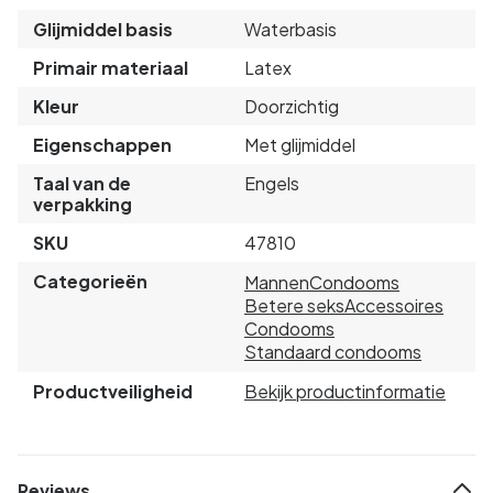
Glijmiddel basis
Waterbasis
Primair materiaal
Latex
Kleur
Doorzichtig
Eigenschappen
Met glijmiddel
Taal van de
Engels
verpakking
SKU
47810
Categorieën
Mannen
Condooms
Betere seks
Accessoires
Condooms
Standaard condooms
Productveiligheid
Bekijk productinformatie
Reviews