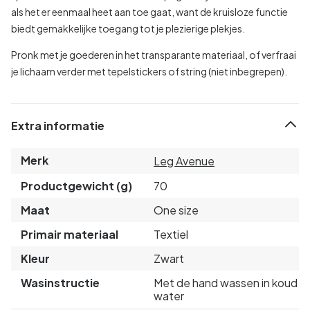
als het er eenmaal heet aan toe gaat, want de kruisloze functie
biedt gemakkelijke toegang tot je plezierige plekjes.
Pronk met je goederen in het transparante materiaal, of verfraai
je lichaam verder met tepelstickers of string (niet inbegrepen).
Extra informatie
Merk
Leg Avenue
Productgewicht (g)
70
Maat
One size
Primair materiaal
Textiel
Kleur
Zwart
Wasinstructie
Met de hand wassen in koud
water