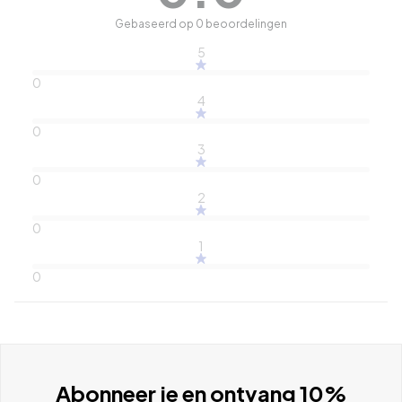
Gebaseerd op 0 beoordelingen
5
0
4
0
3
0
2
0
1
0
Abonneer je en ontvang 10%