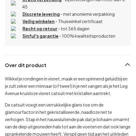
45
Discrete levering
- met anonieme verpakking
Veilig winkelen
- Thuiswinkel certificaat
Recht op retour
- tot 365 dagen
Sinful's garantie
- 100% kwaliteitsproducten
Over dit product
Wikkel je rondingen in visnet, maak er een spinnend geluid bij en
je zult zeker een minnaar (of twee!) in je net vangen als je het Leg
Avenue kruisloze visnet catsuit met kristallen aantrekt.
De catsuit voegt een verrukkelijke glans toe om de
glamourfactor in het gekristalliseerde, naadloze net te
verhogen. Stap in het nauwsluitende pak dat je lichaam omarmt
van de diep uitgesneden hals tot aan de voeten en dat ook lange
sprankelende mouwen heeft. Verspil geen tijd aan het uitkleden