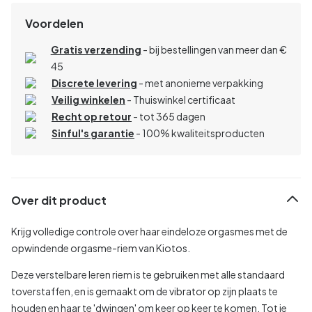
Voordelen
Gratis verzending
- bij bestellingen van meer dan €
45
Discrete levering
- met anonieme verpakking
Veilig winkelen
- Thuiswinkel certificaat
Recht op retour
- tot 365 dagen
Sinful's garantie
- 100% kwaliteitsproducten
Over dit product
Krijg volledige controle over haar eindeloze orgasmes met de
opwindende orgasme-riem van Kiotos.
Deze verstelbare leren riem is te gebruiken met alle standaard
toverstaffen, en is gemaakt om de vibrator op zijn plaats te
houden en haar te 'dwingen' om keer op keer te komen. Tot je