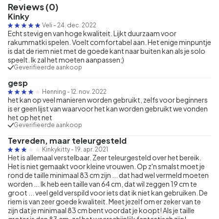
Reviews (0)
Kinky
Veli
-
24. dec. 2022
Echt stevig en van hoge kwaliteit. Lijkt duurzaam voor
rakummatki spelen. Voelt comfortabel aan. Het enige minpuntje
is dat de riem niet met de goede kant naar buiten kan als je solo
speelt. Ik zal het moeten aanpassen;)
Geverifieerde aankoop
gesp
Henning
-
12. nov. 2022
het kan op veel manieren worden gebruikt, zelfs voor beginners
is er geen lijst van waarvoor het kan worden gebruikt we vonden
het op het net
Geverifieerde aankoop
Tevreden, maar teleurgesteld
Kinkykitty
-
19. apr. 2021
Het is allemaal verstelbaar. Zeer teleurgesteld over het bereik.
Het is niet gemaakt voor kleine vrouwen. Op z'n smalst moet je
rond de taille minimaal 83 cm zijn ... dat had wel vermeld moeten
worden ... Ik heb een taille van 64 cm, dat wil zeggen 19 cm te
groot ... veel geld verspild voor iets dat ik niet kan gebruiken. De
riem is van zeer goede kwaliteit. Meet jezelf om er zeker van te
zijn dat je minimaal 83 cm bent voordat je koopt! Als je taille
groter is dan 83 cm, zal het waarschijnlijk fantastisch zijn!