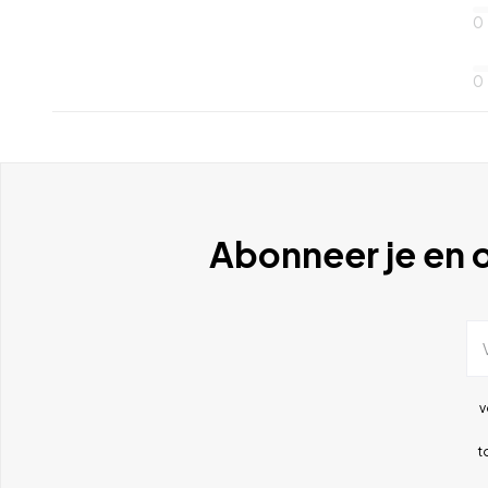
0
0
Abonneer je en o
v
t