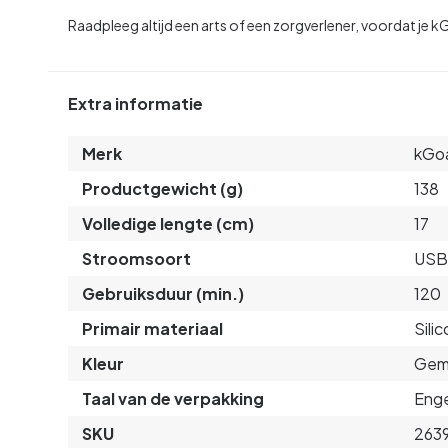
Raadpleeg altijd een arts of een zorgverlener, voordat je k
Extra informatie
Merk
kGo
Productgewicht (g)
138
Volledige lengte (cm)
17
Stroomsoort
USB
Gebruiksduur (min.)
120
Primair materiaal
Sili
Kleur
Gem
Taal van de verpakking
Enge
SKU
263