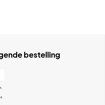
lgende bestelling
n,
ke