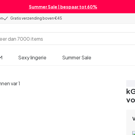
Summer Sale | bespaar tot 60%
en
Gratis verzending boven €45
M
Sexy lingerie
Summer Sale
Be
kG
vo