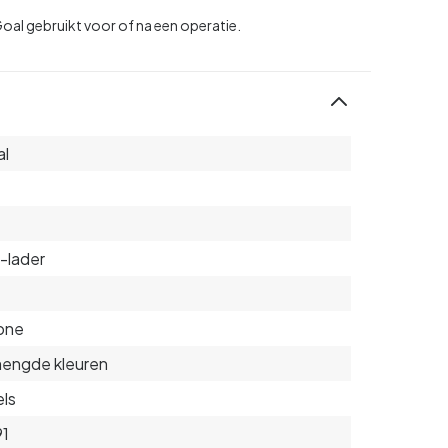
Goal gebruikt voor of na een operatie.
al
-lader
cone
engde kleuren
ls
91