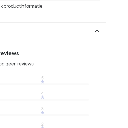
jk productinformatie
reviews
nog geen reviews
5
4
3
2