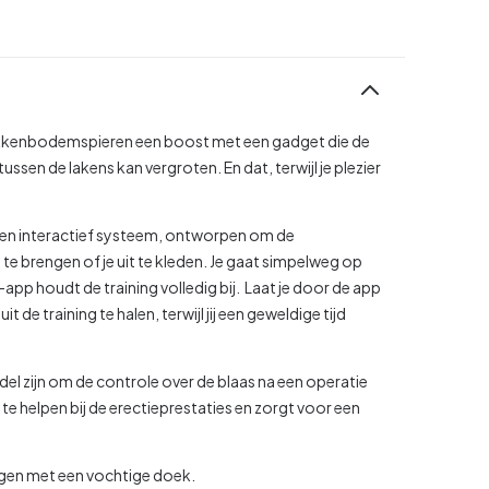
bekkenbodemspieren een boost met een gadget die de
sen de lakens kan vergroten. En dat, terwijl je plezier
 en interactief systeem, ontworpen om de
e brengen of je uit te kleden. Je gaat simpelweg op
-app houdt de training volledig bij. Laat je door de app
de training te halen, terwijl jij een geweldige tijd
l zijn om de controle over de blaas na een operatie
te helpen bij de erectieprestaties en zorgt voor een
gen met een vochtige doek.