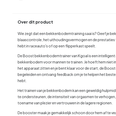
Over dit product
Wie zegt dat een bekkenbodemtraining saai is? Geef je 
blaascontrole, het uithoudingsvermogen en de prestaties tus
hebt in raceauto's of op een flipperkast speelt.
De Boost bekkenbodemtrainer van Kgoal is een intelligent
bekkenbodem voor mannen te trainen. Je hoeft hem niet in t
het apparaat zitten en je bent klaar voor de start, de Boost
begeleiden en ontvang feedback om je te helpen het beste uit 
hebt.
Het trainen van je bekkenbodem kan een geweldig hulpmidde
te ondersteunen, de intensiteit van orgasmen te verhogen, 
toename van plezier en vertrouwen in de lagere regionen.
De booster maak je gemakkelijk schoon door hem af te ve