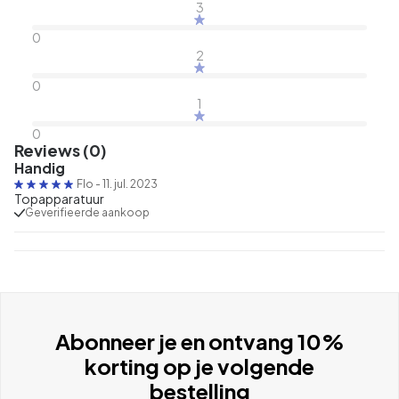
3
0
2
0
1
0
Reviews (0)
Handig
Flo
-
11. jul. 2023
Topapparatuur
Geverifieerde aankoop
Abonneer je en ontvang 10%
korting op je volgende
bestelling