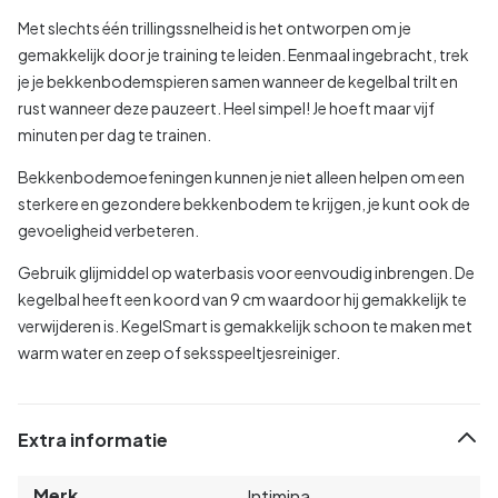
Met slechts één trillingssnelheid is het ontworpen om je
gemakkelijk door je training te leiden. Eenmaal ingebracht, trek
je je bekkenbodemspieren samen wanneer de kegelbal trilt en
rust wanneer deze pauzeert. Heel simpel! Je hoeft maar vijf
minuten per dag te trainen.
Bekkenbodemoefeningen kunnen je niet alleen helpen om een
sterkere en gezondere bekkenbodem te krijgen, je kunt ook de
gevoeligheid verbeteren.
Gebruik glijmiddel op waterbasis voor eenvoudig inbrengen. De
kegelbal heeft een koord van 9 cm waardoor hij gemakkelijk te
verwijderen is. KegelSmart is gemakkelijk schoon te maken met
warm water en zeep of seksspeeltjesreiniger.
Extra informatie
Merk
Intimina