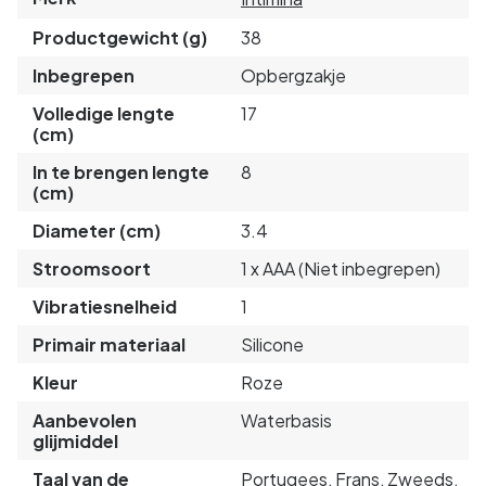
Productgewicht (g)
38
Inbegrepen
Opbergzakje
Volledige lengte
17
(cm)
In te brengen lengte
8
(cm)
Diameter (cm)
3.4
Stroomsoort
1 x AAA (Niet inbegrepen)
Vibratiesnelheid
1
Primair materiaal
Silicone
Kleur
Roze
Aanbevolen
Waterbasis
glijmiddel
Taal van de
Portugees, Frans, Zweeds,