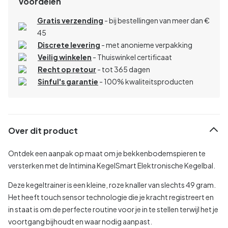
Voordelen
Gratis verzending
- bij bestellingen van meer dan €
45
Discrete levering
- met anonieme verpakking
Veilig winkelen
- Thuiswinkel certificaat
Recht op retour
- tot 365 dagen
Sinful's garantie
- 100% kwaliteitsproducten
Over dit product
Ontdek een aanpak op maat om je bekkenbodemspieren te
versterken met de Intimina KegelSmart Elektronische Kegelbal.
Deze kegeltrainer is een kleine, roze knaller van slechts 49 gram.
Het heeft touch sensor technologie die je kracht registreert en
in staat is om de perfecte routine voor je in te stellen terwijl het je
voortgang bijhoudt en waar nodig aanpast.