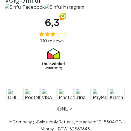
NL
MCompany @ Salesupply Returns,
Metaalweg 12
,
5804 CG
Venray
- BTW:
32887848