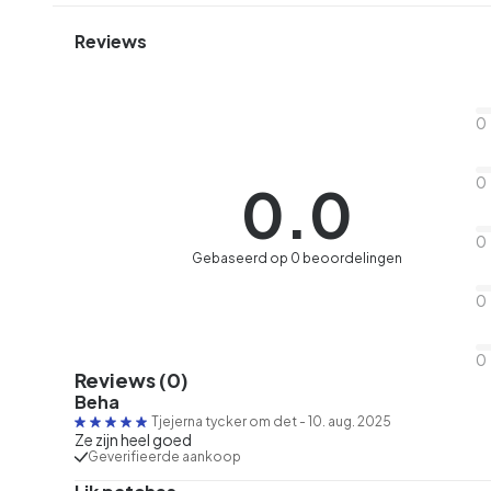
Reviews
0
0
0.0
0
Gebaseerd op 0 beoordelingen
0
0
Reviews (0)
Beha
Tjejerna tycker om det
-
10. aug. 2025
Ze zijn heel goed
Geverifieerde aankoop