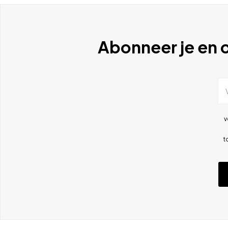
Abonneer je en o
v
t