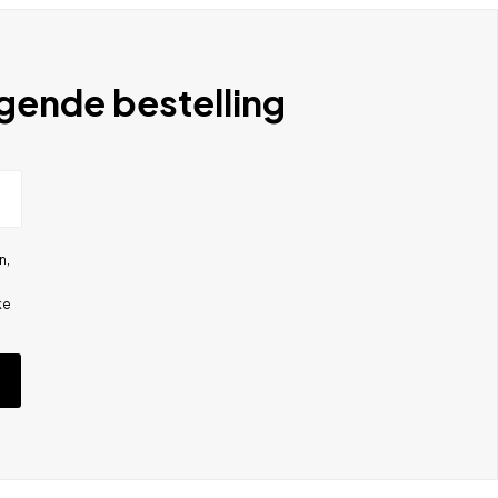
lgende bestelling
n,
ke