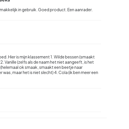
 makkelijk in gebruik. Goed product. Een aanrader.
oed. Hier is mijn klassement 1. Wilde bessen (smaakt
2. Vanille (zelfs als de naam het niet aangeeft, is het
 (helemaal ok smaak, smaakt een beetje naar
was, maar het is niet slecht) 4. Cola (ik ben meer een