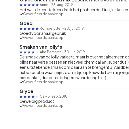
Anne
-
26. aug. 2019
Het was de eerste keer dat ik het probeerde. Dun, lekker en
Geverifieerde aankoop
Goed
Romperytter
-
20. jul. 2019
Goed voor anaal gebruik.
Geverifieerde aankoop
Smaken van lolly's
Åke Persson
-
30. jun. 2019
De smaak van de lolly varieert, maar is over het algemeen g
bijna naar verse bessen en niet veel chemicaliėn, super dus!) 
een uitstekende smaak om daar aan te brengen) 3. Aardbei
hubbabubba waar mijn zoon altijd op kauwde toen hij jonger 
bierdrinker, dus een iets lagere waardering hier)
Geverifieerde aankoop
Glyde
Ca
-
3. sep. 2018
Geweldig product
Geverifieerde aankoop