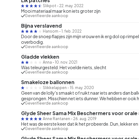
Lik patches
Slikpot
-
22. may. 2022
Mooi materiaal maar kon iets groter zijn
Geverifieerde aankoop
Bijna verslavend
Hansom
-
1. feb. 2022
Door de snoepflapjes zijn mijn vrouw en ik erg dol op rimp
overbodig.
Geverifieerde aankoop
Gladde vlekken
Anna
-
10. nov. 2021
Was teleurgesteld. Het voelde niets, slecht
Geverifieerde aankoop
Smakeloze ballonnen
Slikkelappen
-
15. may. 2020
Geen van de lolly's smaakt of ruikt naar iets anders dan ball
gesprongen. Misschien net iets dunner. We hebben er ook 
Geverifieerde aankoop
Glyde Sheer Sama Mix Beschermers voor orale
Anne Rantanen
-
26. aug. 2019
Het was de eerste keer dat ik het probeerde. Dun, lekker en
Geverifieerde aankoop
Glyde Sheer Sama Mix Beschermers voor orale