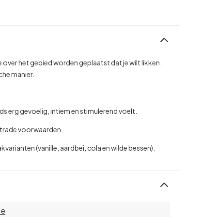
 over het gebied worden geplaatst dat je wilt likken.
che manier.
ds erg gevoelig, intiem en stimulerend voelt.
irtrade voorwaarden.
varianten (vanille, aardbei, cola en wilde bessen).
de