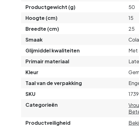
Productgewicht (g)
50
Hoogte (cm)
15
Breedte (cm)
25
Smaak
Cola
Glijmiddel kwaliteiten
Met 
Primair materiaal
Lat
Kleur
Gem
Taal van de verpakking
Enge
SKU
1739
Categorieën
Vro
Bete
Productveiligheid
Beki