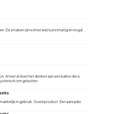
elen. De smaken zijn echter wat kunstmatig en nogal
on. Al met al doet het denken aan een ballon die is
hysterisch om gelachen
 seks
 makkelijk in gebruik. Goed product. Een aanrader.
 seks