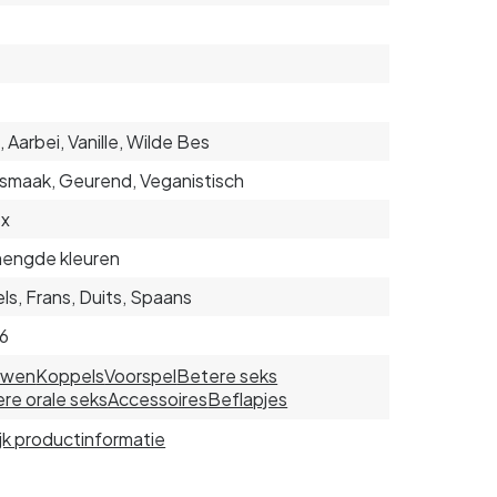
, Aarbei, Vanille, Wilde Bes
smaak, Geurend, Veganistisch
ex
engde kleuren
ls, Frans, Duits, Spaans
6
uwen
Koppels
Voorspel
Betere seks
re orale seks
Accessoires
Beflapjes
jk productinformatie