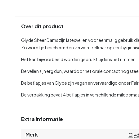
Over dit product
Glyde Sheer Dams zijn latexvellen voor eenmalig gebruik die
Zo wordt je beschermd en verwen je elkaar op een hygiënis
Het kan bijvoorbeeld worden gebruikt tijdens het rimmen.
De vellen zijn erg dun, waardoor het orale contact nog stee
De beflapjes van Glyde zijn vegan en vervaardigd onder Fa
De verpakking bevat 4 beflapjes in verschillende milde smaak
Extra informatie
Merk
Gly