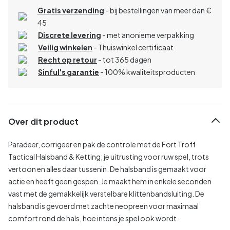
Gratis verzending
- bij bestellingen van meer dan €
45
Discrete levering
- met anonieme verpakking
Veilig winkelen
- Thuiswinkel certificaat
Recht op retour
- tot 365 dagen
Sinful's garantie
- 100% kwaliteitsproducten
Over dit product
Paradeer, corrigeer en pak de controle met de Fort Troff
Tactical Halsband & Ketting; je uitrusting voor ruw spel, trots
vertoon en alles daar tussenin. De halsband is gemaakt voor
actie en heeft geen gespen. Je maakt hem in enkele seconden
vast met de gemakkelijk verstelbare klittenbandsluiting. De
halsband is gevoerd met zachte neopreen voor maximaal
comfort rond de hals, hoe intens je spel ook wordt.