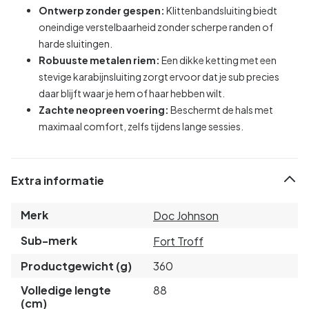
Ontwerp zonder gespen:
Klittenbandsluiting biedt
oneindige verstelbaarheid zonder scherpe randen of
harde sluitingen.
Robuuste metalen riem:
Een dikke ketting met een
stevige karabijnsluiting zorgt ervoor dat je sub precies
daar blijft waar je hem of haar hebben wilt.
Zachte neopreen voering:
Beschermt de hals met
maximaal comfort, zelfs tijdens lange sessies.
Extra informatie
Merk
Doc Johnson
Sub-merk
Fort Troff
Productgewicht (g)
360
Volledige lengte
88
(cm)