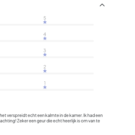
5
4
3
2
1
het verspreidt echt een kalmte in de kamer. Ik had een
ting! Zeker een geur die echt heerlijk is om van te