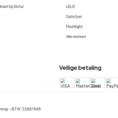
ant bij Sinful
LELO
Satisfyer
Fleshlight
Alle merken
Veilige betaling
enray
- BTW:
32887848