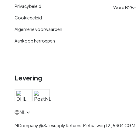
Privacybeleid
Word B2B-kl
Cookiebeleid
Algemene voorwaarden
Aankoop herroepen
Levering
NL
MCompany @ Salesupply Returns,
Metaalweg 12
,
5804 CG V