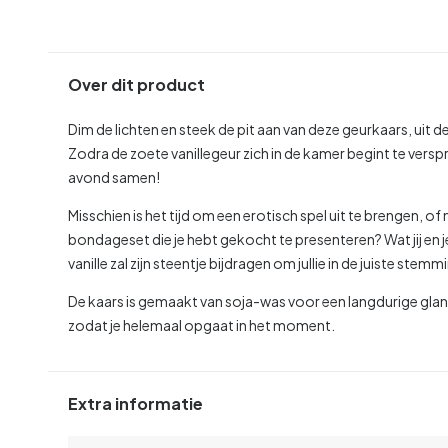
Over dit product
Dim de lichten en steek de pit aan van deze geurkaars, uit d
Zodra de zoete vanillegeur zich in de kamer begint te verspr
avond samen!
Misschien is het tijd om een erotisch spel uit te brengen, o
bondageset die je hebt gekocht te presenteren? Wat jij en j
vanille zal zijn steentje bijdragen om jullie in de juiste stem
De kaars is gemaakt van soja-was voor een langdurige glan
zodat je helemaal opgaat in het moment.
Extra informatie