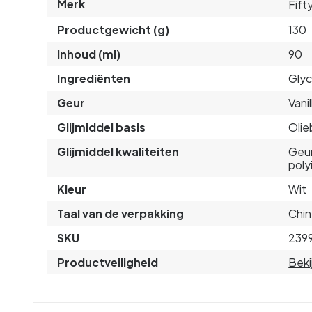
Merk
Fift
Productgewicht (g)
130
Inhoud (ml)
90
Ingrediënten
Glyc
Geur
Vanil
Glijmiddel basis
Olie
Glijmiddel kwaliteiten
Geur
poly
Kleur
Wit
Taal van de verpakking
Chin
SKU
239
Productveiligheid
Beki