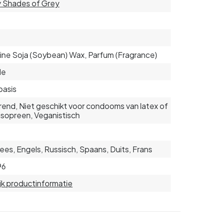
y Shades of Grey
ine Soja (Soybean) Wax, Parfum (Fragrance)
le
basis
end, Niet geschikt voor condooms van latex of
isopreen, Veganistisch
ees, Engels, Russisch, Spaans, Duits, Frans
96
jk productinformatie