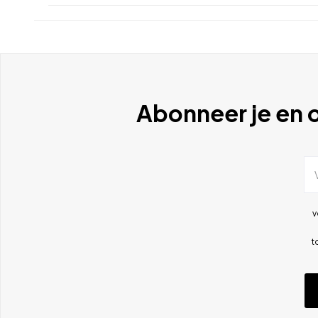
Abonneer je en o
v
t