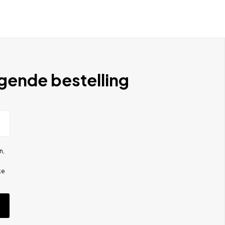
lgende bestelling
n,
ke