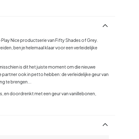
e Play Nice productserie van Fifty Shades of Grey.
eiden, ben je helemaal klaar voor een verleidelijke
f misschien is dit het juiste moment om die nieuwe
e partner ook in petto hebben: de verleidelijke geur van
ming te brengen...
s, en doordrenkt met een geur van vanillebonen,