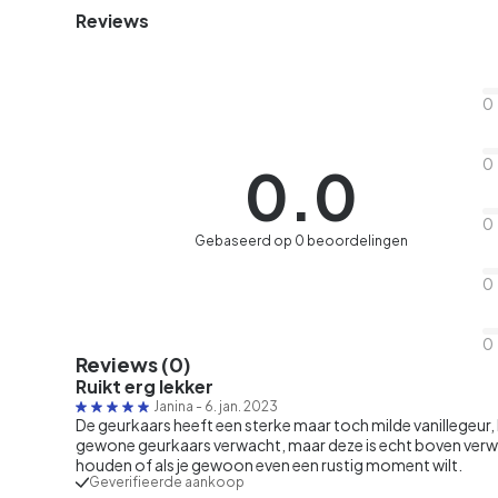
Reviews
0
0
0.0
0
Gebaseerd op 0 beoordelingen
0
0
Reviews (0)
Ruikt erg lekker
Janina
-
6. jan. 2023
De geurkaars heeft een sterke maar toch milde vanillegeur, 
gewone geurkaars verwacht, maar deze is echt boven verwach
houden of als je gewoon even een rustig moment wilt.
Geverifieerde aankoop