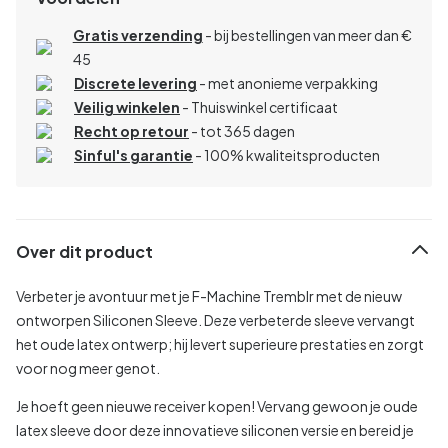
Gratis verzending
- bij bestellingen van meer dan €
45
Discrete levering
- met anonieme verpakking
Veilig winkelen
- Thuiswinkel certificaat
Recht op retour
- tot 365 dagen
Sinful's garantie
- 100% kwaliteitsproducten
Over dit product
Verbeter je avontuur met je F-Machine Tremblr met de nieuw
ontworpen Siliconen Sleeve. Deze verbeterde sleeve vervangt
het oude latex ontwerp; hij levert superieure prestaties en zorgt
voor nog meer genot.
Je hoeft geen nieuwe receiver kopen! Vervang gewoon je oude
latex sleeve door deze innovatieve siliconen versie en bereid je