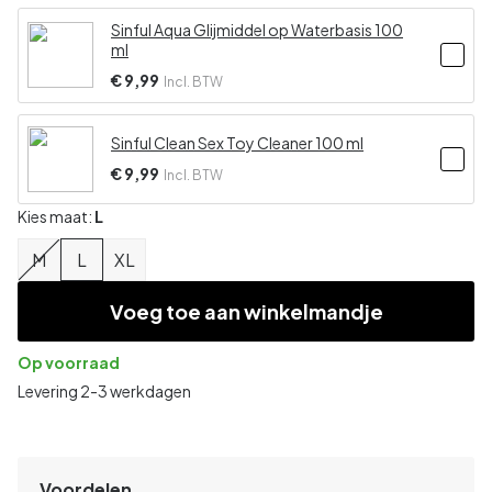
Sinful Aqua Glijmiddel op Waterbasis 100
ml
€ 9,99
Incl. BTW
Sinful Clean Sex Toy Cleaner 100 ml
€ 9,99
Incl. BTW
Kies maat:
L
M
L
XL
Voeg toe aan winkelmandje
Op voorraad
Levering 2-3 werkdagen
Voordelen