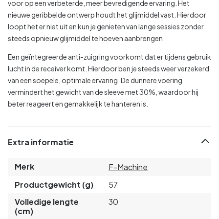
voor op een verbeterde, meer bevredigende ervaring. Het
nieuwe geribbelde ontwerp houdt het glijmiddel vast. Hierdoor
loopt het er niet uit en kun je genieten van lange sessies zonder
steeds opnieuw glijmiddel te hoeven aanbrengen.
Een geïntegreerde anti-zuigring voorkomt dat er tijdens gebruik
lucht in de receiver komt. Hierdoor ben je steeds weer verzekerd
van een soepele, optimale ervaring. De dunnere voering
vermindert het gewicht van de sleeve met 30%, waardoor hij
beter reageert en gemakkelijk te hanteren is.
Extra informatie
Merk
F-Machine
Productgewicht (g)
57
Volledige lengte
30
(cm)