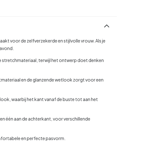
maakt voor de zelfverzekerde en stijlvolle vrouw. Als je
e avond.
he stretchmateriaal, terwijl het ontwerp doet denken
tmateriaal en de glanzende wetlook zorgt voor een
ok, waarbij het kant vanaf de buste tot aan het
en één aan de achterkant, voor verschillende
omfortabele en perfecte pasvorm.