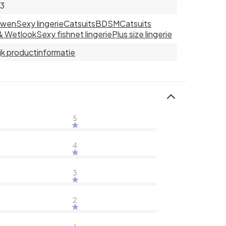
83
uwen
Sexy lingerie
Catsuits
BDSM
Catsuits
& Wetlook
Sexy fishnet lingerie
Plus size lingerie
jk productinformatie
5
4
3
2