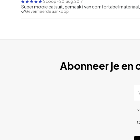
Scoop
-
20. aug. 2017
Super mooie catsuit, gemaakt van comfortabel materiaa
Geverifieerde aankoop
Abonneer je en o
v
t