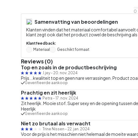
0
Samenvatting van beoordelingen
Klanten vinden dat het materiaal comfortabel aanvoelt o
klant zegt ook dat het product zowel de beschrijving als
Klantfeedback:
Materiaal
Geschikt formaat
Reviews (0)
Top en zoals in de productbeschrijving
J.jey
-
20. nov. 2024
Prijs...kwaliteit top en geen nare verrassingen. Product zoa
Geverifieerde aankoop
Prachtig en zit heerlijk
Petra
-
17. nov. 2024
Zit heerlijk. Mooie stof. Super sexy en de opening tussen de
Heerlijk
Geverifieerde aankoop
Niet zo brutaal als verwacht
Trine Nissen
-
22. jan. 2024
Voor de prijs is het misschien niet helemaal de moeite waar