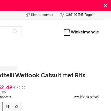
Klantenservice
085 107 1141 (Engels)
Winkelmandje
spaar 25%
ttelli Wetlook Catsuit met Rits
52,49
€ 69,99
. BTW
Maattabel
 maat:
S
M
XL