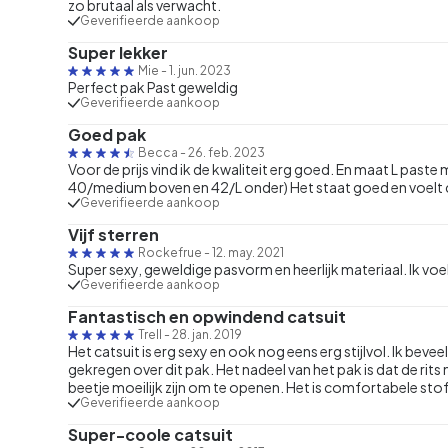
zo brutaal als verwacht.
Geverifieerde aankoop
Super lekker
Mie
-
1. jun. 2023
Perfect pak Past geweldig
Geverifieerde aankoop
Goed pak
Becca
-
26. feb. 2023
Voor de prijs vind ik de kwaliteit erg goed. En maat L past
40/medium boven en 42/L onder) Het staat goed en voelt
Geverifieerde aankoop
Vijf sterren
Rockefrue
-
12. may. 2021
Super sexy, geweldige pasvorm en heerlijk materiaal. Ik voel
Geverifieerde aankoop
Fantastisch en opwindend catsuit
Trell
-
28. jan. 2019
Het catsuit is erg sexy en ook nog eens erg stijlvol. Ik bev
gekregen over dit pak. Het nadeel van het pak is dat de rits 
beetje moeilijk zijn om te openen. Het is comfortabele stof 
Geverifieerde aankoop
Super-coole catsuit