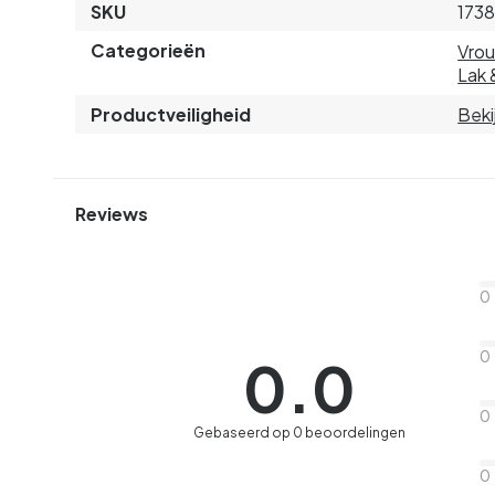
SKU
173
Categorieën
Vro
Lak 
Productveiligheid
Beki
Reviews
0
0
0.0
0
Gebaseerd op 0 beoordelingen
0