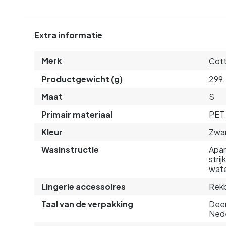
Extra informatie
Merk
Cott
Productgewicht (g)
299
Maat
S
Primair materiaal
PET 
Kleur
Zwa
Wasinstructie
Apar
stri
wat
Lingerie accessoires
Rekb
Taal van de verpakking
Deen
Nede