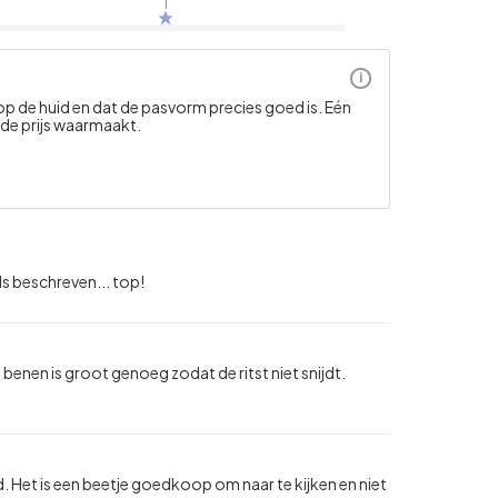
1
i
p de huid en dat de pasvorm precies goed is. Eén
 de prijs waarmaakt.
ls beschreven... top!
 benen is groot genoeg zodat de ritst niet snijdt.
d. Het is een beetje goedkoop om naar te kijken en niet