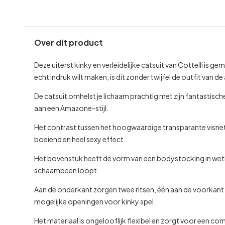
Over dit product
Deze uiterst kinky en verleidelijke catsuit van Cottelli is ge
echt indruk wilt maken, is dit zonder twijfel de outfit van d
De catsuit omhelst je lichaam prachtig met zijn fantastisc
aan een Amazone-stijl.
Het contrast tussen het hoogwaardige transparante visne
boeiend en heel sexy effect.
Het bovenstuk heeft de vorm van een bodystocking in wetlo
schaambeen loopt.
Aan de onderkant zorgen twee ritsen, één aan de voorkant 
mogelijke openingen voor kinky spel.
Het materiaal is ongelooflijk flexibel en zorgt voor een c