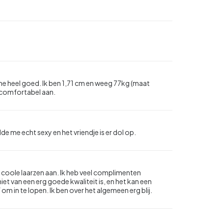
e me heel goed. Ik ben 1,71 cm en weeg 77kg (maat
 comfortabel aan.
de me echt sexy en het vriendje is er dol op.
eel coole laarzen aan. Ik heb veel complimenten
niet van een erg goede kwaliteit is, en het kan een
om in te lopen. Ik ben over het algemeen erg blij.