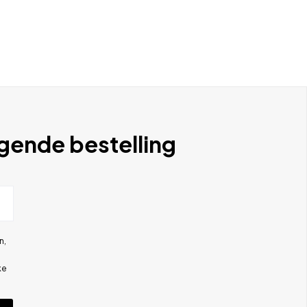
lgende bestelling
n,
ke