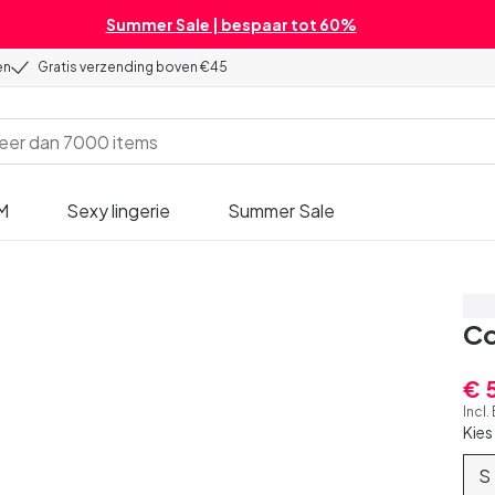
Summer Sale | bespaar tot 60%
en
Gratis verzending boven €45
M
Sexy lingerie
Summer Sale
Be
Co
€ 
Incl
Kies
S