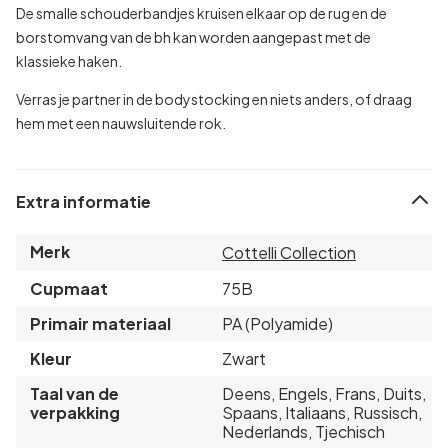
De smalle schouderbandjes kruisen elkaar op de rug en de
borstomvang van de bh kan worden aangepast met de
klassieke haken.
Verras je partner in de bodystocking en niets anders, of draag
hem met een nauwsluitende rok.
Extra informatie
Merk
Cottelli Collection
Cupmaat
75B
Primair materiaal
PA (Polyamide)
Kleur
Zwart
Taal van de
Deens, Engels, Frans, Duits,
verpakking
Spaans, Italiaans, Russisch,
Nederlands, Tjechisch