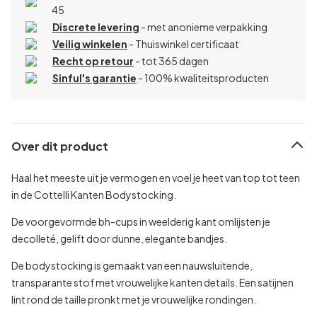
45
Discrete levering
- met anonieme verpakking
Veilig winkelen
- Thuiswinkel certificaat
Recht op retour
- tot 365 dagen
Sinful's garantie
- 100% kwaliteitsproducten
Over dit product
Haal het meeste uit je vermogen en voel je heet van top tot teen
in de Cottelli Kanten Bodystocking.
De voorgevormde bh-cups in weelderig kant omlijsten je
decolleté, gelift door dunne, elegante bandjes.
De bodystocking is gemaakt van een nauwsluitende,
transparante stof met vrouwelijke kanten details. Een satijnen
lint rond de taille pronkt met je vrouwelijke rondingen.