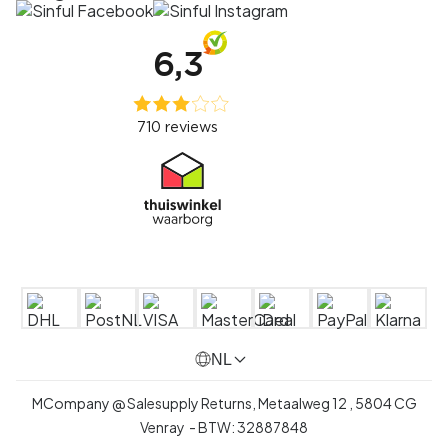
NL
MCompany @ Salesupply Returns,
Metaalweg 12
,
5804 CG
Venray
- BTW:
32887848