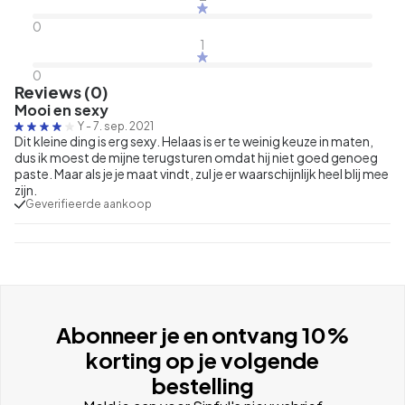
0
1
0
Reviews (0)
Mooi en sexy
Y
-
7. sep. 2021
Dit kleine ding is erg sexy. Helaas is er te weinig keuze in maten,
dus ik moest de mijne terugsturen omdat hij niet goed genoeg
paste. Maar als je je maat vindt, zul je er waarschijnlijk heel blij mee
zijn.
Geverifieerde aankoop
Abonneer je en ontvang 10%
korting op je volgende
bestelling