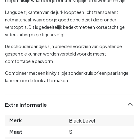
diepe halslijn waardoor je borsten vrijelijk te bewonderen zijn.
Langs de zijkanten van de jurk loopt een licht transparant
netmateriaal, waardoor je goed de huid ziet die eronder
verstopt is. Dit is gedeeltelijk bedekt met een korsetachtige
vetersluiting die je figuur volgt.
De schouderbandjes zijn breed en voorzien van opvallende
gespen die kunnen worden versteld voor de meest
comfortabele pasvorm.
Combineer met een kinky slipje zonder kruis of een paar lange
laarzen om de look af te maken.
Extra informatie
Merk
Black Level
Maat
S