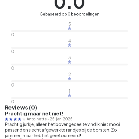
0.0
Gebaseerd op 0 beoordelingen
5
0
4
0
3
0
2
0
1
0
Reviews (0)
Prachtig maar net niet!
Antoinette
-
25. jan. 2025
Prachtig jurkje, alleen het bovengedeelte vind ik niet mooi
passend en slecht afgewerkte randjes bij de borsten. Zo
jammer..maar heb het geretourneerd!