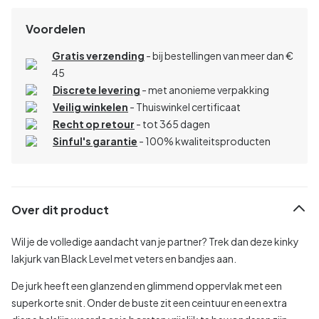
Voordelen
Gratis verzending
- bij bestellingen van meer dan €
45
Discrete levering
- met anonieme verpakking
Veilig winkelen
- Thuiswinkel certificaat
Recht op retour
- tot 365 dagen
Sinful's garantie
- 100% kwaliteitsproducten
Over dit product
Wil je de volledige aandacht van je partner? Trek dan deze kinky
lakjurk van Black Level met veters en bandjes aan.
De jurk heeft een glanzend en glimmend oppervlak met een
superkorte snit. Onder de buste zit een ceintuur en een extra