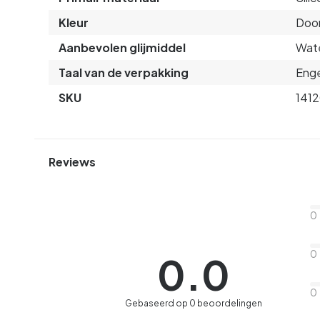
Kleur
Door
Aanbevolen glijmiddel
Wate
Taal van de verpakking
Enge
SKU
141
Reviews
0
0
0.0
0
Gebaseerd op 0 beoordelingen