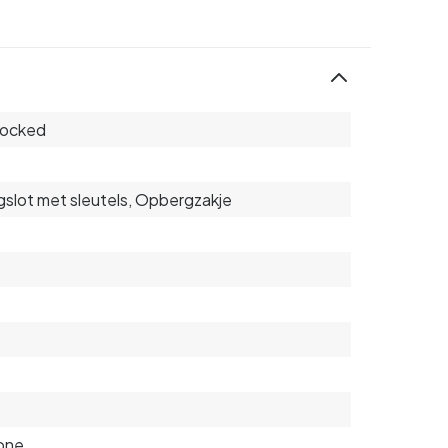
locked
slot met sleutels, Opbergzakje
cone