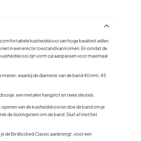
 comfortabele kuisheidskooi van hoge kwaliteit willen.
ij niet in een erecte toestand kan komen. En omdat de
de kuisheidskooi zijn vorm zal aanpassen voor maximaal
ende maten, waarbij de diameter van de band 40 mm, 45
doosje, een metalen hangslot en twee sleutels.
 openen van de kuisheidskooi en doe de band om je
n trek de sluitingsriem om de band. Sluit af met het
t je de Birdlocked Classic aanbrengt, voor een