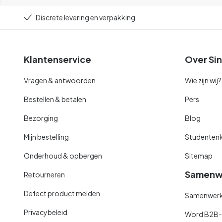
Discrete levering en verpakking
Klantenservice
Over Sin
Vragen & antwoorden
Wie zijn wij?
Bestellen & betalen
Pers
Bezorging
Blog
Mijn bestelling
Studentenk
Onderhoud & opbergen
Sitemap
Samenw
Retourneren
Defect product melden
Samenwerki
Privacybeleid
Word B2B-kl