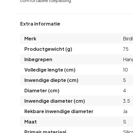
comfortabele toepassing.
Extra informatie
Merk
Bird
Productgewicht (g)
75
Inbegrepen
Hang
Volledige lengte (cm)
10
Inwendige diepte (cm)
5
Diameter (cm)
4
Inwendige diameter (cm)
3.5
Rekbare inwendige diameter
Ja
Maat
S
Primair materiaal
Sili