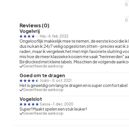
0
0
Reviews (0)
Vogelvrij
Hej
-
6. feb. 2022
Ongelooflijk makkelijk mee te nemen, de eerste kooi die i
dus nu kan ik 24/7 veilig opgesloten zitten - precies wat ik
raden, maar ik vergeleek het met mijn favoriete sluitring vo
mis hoe de meer klassieke kooien me vaak "herinnerden" aan 
Birdlocked met kleine labels. Misschien de volgende aankoo
Geverifieerde aankoop
Goed om te dragen
Joalo
-
5. oct. 2021
Het is geweldig om lang te dragen en is super comfortabel
Geverifieerde aankoop
Vogelslot
Sassa
-
1. dec. 2020
Super! Maakt spelen een stuk leuker!
Geverifieerde aankoop