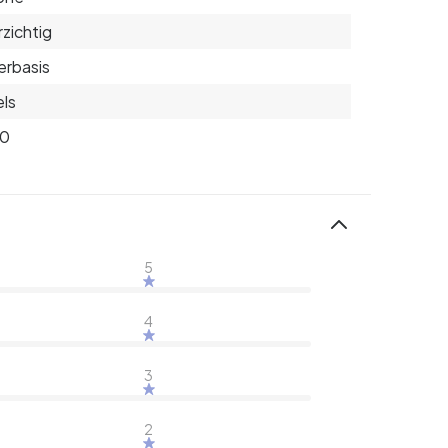
zichtig
rbasis
ls
20
5
4
3
2