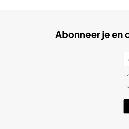
Abonneer je en o
v
t