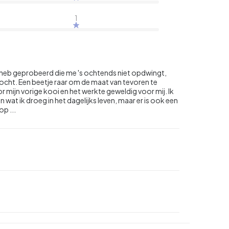
1
k heb geprobeerd die me 's ochtends niet opdwingt,
 zocht. Een beetje raar om de maat van tevoren te
or mijn vorige kooi en het werkte geweldig voor mij. Ik
wat ik droeg in het dagelijks leven, maar er is ook een
p ...