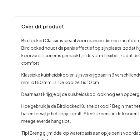
Over dit product
Birdlocked Classic is ideaal voor mannen die een zachte en
Birdlocked houdt de penis effectief op zijn plaats, zodat h
kooi van siliconen is gemaakt, is de vorm flexibel, zodat 
comfort.
Klassieke kuisheidskooien zijn verkrijgbaar in 3 verschill
mm. of 50 mm. is. De kooi zelf is 10 cm.
Daarnaast krijg je bij de kuisheidskooi ook nog een opberg
Hoe gebruik je de Birdlocked Kuisheidskooi?
Begin met het
ballen terwijl je het topje optilt. Steek je penis in de kooi e
meegeleverde hangslot.
Tip! Breng glijmiddel op waterbasis aan op je penis voorda