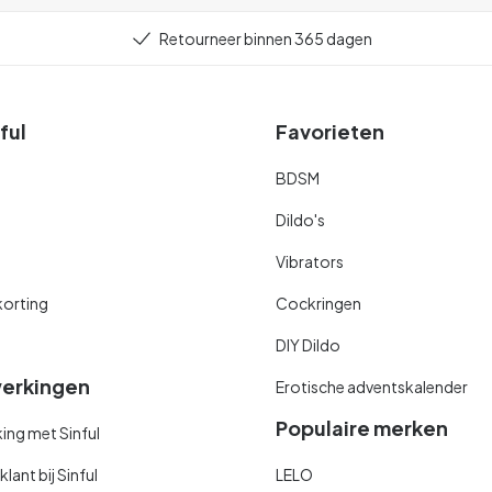
Retourneer binnen 365 dagen
ful
Favorieten
BDSM
Dildo's
Vibrators
orting
Cockringen
DIY Dildo
erkingen
Erotische adventskalender
Populaire merken
ng met Sinful
ant bij Sinful
LELO