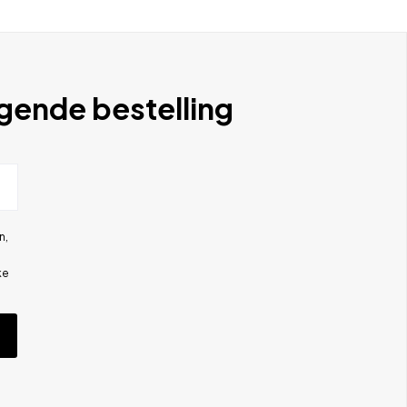
lgende bestelling
n,
ke