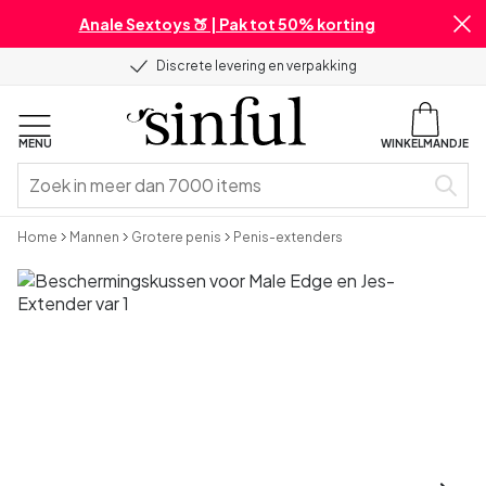
Anale Sextoys 🍑 | Pak tot 50% korting
Discrete levering en verpakking
MENU
WINKELMANDJE
Home
Mannen
Grotere penis
Penis-extenders