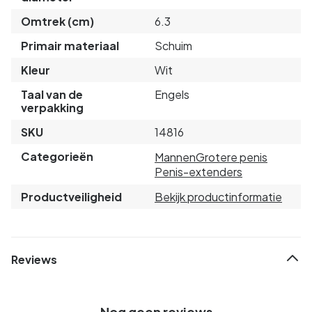
Omtrek (cm)
6.3
Primair materiaal
Schuim
Kleur
Wit
Taal van de
Engels
verpakking
SKU
14816
Categorieën
Mannen
Grotere penis
Penis-extenders
Productveiligheid
Bekijk productinformatie
Reviews
Nog geen reviews