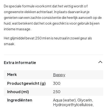
De speciale formule voorkomt dat het vettig wordt of
ongewenste vlekken achterlaat. In plaats daarvan kun je
genieten van een zachte consistentie die heerlijk aanvoelt op de
huid, wat betekent dat het ook geschikt is voor gebruik bij een
intieme massage.
Het glijmiddel bevat 250 ml en is neutraal in zowel geur als
smaak.
Extra informatie
Merk
Beppy
Productgewicht (g)
300
Inhoud (ml)
250
Ingrediënten
Aqua (water), Glycerin,
Hydroxyethylcellulose,