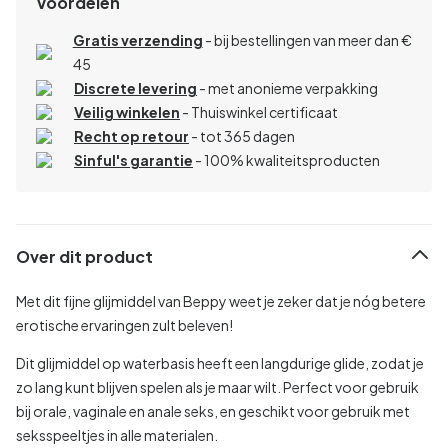
Voordelen
Gratis verzending
- bij bestellingen van meer dan €
45
Discrete levering
- met anonieme verpakking
Veilig winkelen
- Thuiswinkel certificaat
Recht op retour
- tot 365 dagen
Sinful's garantie
- 100% kwaliteitsproducten
Over dit product
Met dit fijne glijmiddel van Beppy weet je zeker dat je nóg betere
erotische ervaringen zult beleven!
Dit glijmiddel op waterbasis heeft een langdurige glide, zodat je
zo lang kunt blijven spelen als je maar wilt. Perfect voor gebruik
bij orale, vaginale en anale seks, en geschikt voor gebruik met
seksspeeltjes in alle materialen.