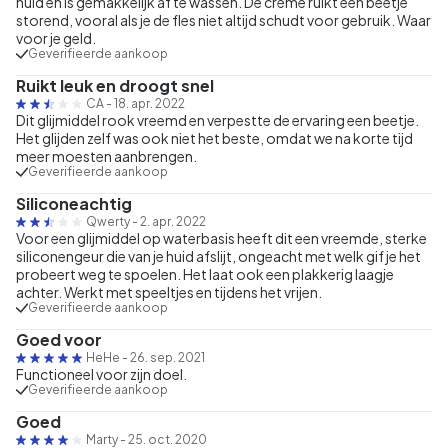
huid en is gemakkelijk af te wassen. De crème ruikt een beetje
storend, vooral als je de fles niet altijd schudt voor gebruik. Waar
voor je geld.
Geverifieerde aankoop
Ruikt leuk en droogt snel
CA
-
18. apr. 2022
Dit glijmiddel rook vreemd en verpestte de ervaring een beetje.
Het glijden zelf was ook niet het beste, omdat we na korte tijd
meer moesten aanbrengen.
Geverifieerde aankoop
Siliconeachtig
Qwerty
-
2. apr. 2022
Voor een glijmiddel op waterbasis heeft dit een vreemde, sterke
siliconengeur die van je huid afslijt, ongeacht met welk gif je het
probeert weg te spoelen. Het laat ook een plakkerig laagje
achter. Werkt met speeltjes en tijdens het vrijen.
Geverifieerde aankoop
Goed voor
HeHe
-
26. sep. 2021
Functioneel voor zijn doel.
Geverifieerde aankoop
Goed
Marty
-
25. oct. 2020