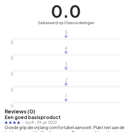
0.0
Gebaseerd op 0 beoordelingen
5
0
4
0
3
0
2
0
1
0
Reviews (0)
Een goed basisproduct
Iso R
-
29. jul. 2022
Goede grip die vrij lang comfortabel aanvoelt. Plakt niet aan de