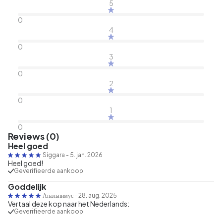
5
0
4
0
3
0
2
0
1
0
Reviews (0)
Heel goed
Siggara
-
5. jan. 2026
Heel goed!
Geverifieerde aankoop
Goddelijk
Анальнимус
-
28. aug. 2025
Vertaal deze kop naar het Nederlands:
Geverifieerde aankoop