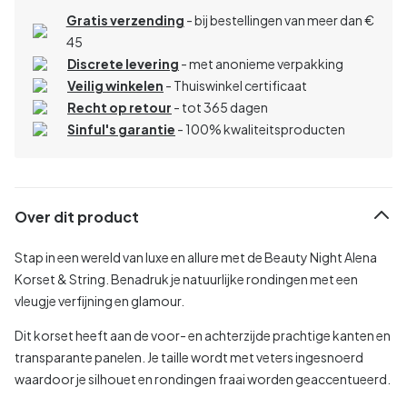
Gratis verzending
- bij bestellingen van meer dan €
45
Discrete levering
- met anonieme verpakking
Veilig winkelen
- Thuiswinkel certificaat
Recht op retour
- tot 365 dagen
Sinful's garantie
- 100% kwaliteitsproducten
Over dit product
Stap in een wereld van luxe en allure met de Beauty Night Alena
Korset & String. Benadruk je natuurlijke rondingen met een
vleugje verfijning en glamour.
Dit korset heeft aan de voor- en achterzijde prachtige kanten en
transparante panelen. Je taille wordt met veters ingesnoerd
waardoor je silhouet en rondingen fraai worden geaccentueerd.