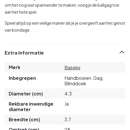
om het nog wat spannender te maken, voeg je de ballgag toe
aan het hete spel.
Speel altijd op een veilige manier als je je overgeeft aan het genot
van bondage.
Extra informatie
Merk
Baseks
Inbegrepen
Handboeien, Gag,
Blinddoek
Diameter (cm)
4.3
Rekbare inwendige
Ja
diameter
Breedte (cm)
3.7
Omtrek (cm)
28