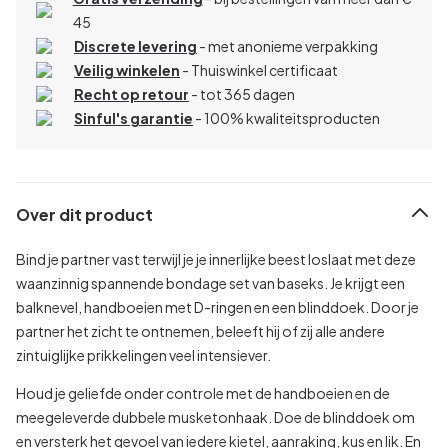
45
Discrete levering
- met anonieme verpakking
Veilig winkelen
- Thuiswinkel certificaat
Recht op retour
- tot 365 dagen
Sinful's garantie
- 100% kwaliteitsproducten
Over dit product
Bind je partner vast terwijl je je innerlijke beest loslaat met deze
waanzinnig spannende bondage set van baseks. Je krijgt een
balknevel, handboeien met D-ringen en een blinddoek. Door je
partner het zicht te ontnemen, beleeft hij of zij alle andere
zintuiglijke prikkelingen veel intensiever.
Houd je geliefde onder controle met de handboeien en de
meegeleverde dubbele musketonhaak. Doe de blinddoek om
en versterk het gevoel van iedere kietel, aanraking, kus en lik. En