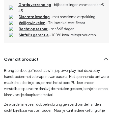
Gratis verzending
- bij bestellingen van meer dan €
45
Discrete levering
- met anonieme verpakking
Veilig winkelen
- Thuiswinkel certificaat
Recht op retour
- tot 365 dagen
Sinful's garantie
- 100% kwaliteitsproducten
Over dit product
Breng een beetje ‘Yeeehaaw’ in je powerplay met deze sexy
handboeien met zebraprint van baseks. Het spannende ontwerp
maakt het dier in je los, en met het stoere PU-leer en een
verstelbare pasvorm dankzij de metalen gespen, ben je helemaal
klaar voor je slaapkamersafari.
Ze worden met een dubbele sluiting geleverd om de handen
dicht bij elkaar vast te houden. Maar je kunt iedere ketting uit je