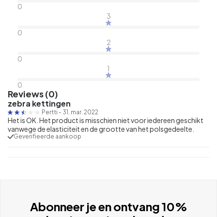
0
3
0
2
0
1
0
Reviews (0)
zebra kettingen
Pertti
-
31. mar. 2022
Het is OK. Het product is misschien niet voor iedereen geschikt
vanwege de elasticiteit en de grootte van het polsgedeelte.
Geverifieerde aankoop
Abonneer je en ontvang 10%