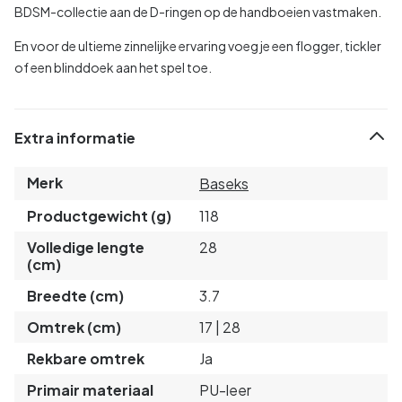
BDSM-collectie aan de D-ringen op de handboeien vastmaken.
En voor de ultieme zinnelijke ervaring voeg je een flogger, tickler
of een blinddoek aan het spel toe.
Extra informatie
Merk
Baseks
Productgewicht (g)
118
Volledige lengte
28
(cm)
Breedte (cm)
3.7
Omtrek (cm)
17 | 28
Rekbare omtrek
Ja
Primair materiaal
PU-leer