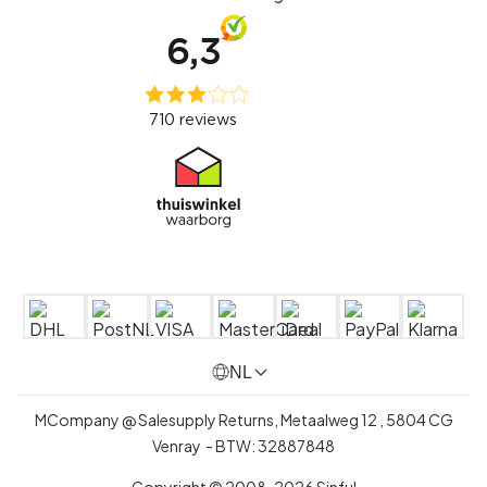
NL
MCompany @ Salesupply Returns,
Metaalweg 12
,
5804 CG
Venray
- BTW:
32887848
Copyright © 2008-2026 Sinful