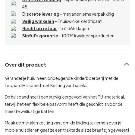
45
Discrete levering
- met anonieme verpakking
Veilig winkelen
- Thuiswinkel certificaat
Recht op retour
- tot 365 dagen
Sinful's garantie
- 100% kwaliteitsproducten
Over dit product
Verander je huis in een ondeugende kinderboerderij met de
Leopard Halsband met Ketting van baseks.
De halsband heeft een stevig leergevoel van het PU-materiaal,
terwijl het een flexibele pasvorm heeft die geschikt is voor de
meeste wellustige katten.
Maak de metalen ketting vast om de leiding te nemen over je
mooie huisdier en geef ze een traktatie als ze braaf zijn geweest!