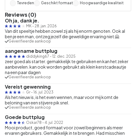
Tevreden
Geschikt formaat
Hoogwaardige kwaliteit
Reviews (0)
Oh ja, dank je.
MK
-
28. jan. 2026
Van dit speeltje hebben zowel zij als hij enorm genoten. Ook al
ben je een man, ontzeg jezelf die geweldige ervaring niet 🤗
Geverifieerde aankoop
aangename buttplug
diddyking67
-
12. dec. 2025
zeer goed als starter. gemakkelijk te gebruiken en kan het zeker
aanbevelen. kan ook worden gebruikt als klein kerstcadeautje
na een paar dagen
Geverifieerde aankoop
Vereist gewenning
Gr
-
16. jul. 2023
Als het nieuw is, is het even wennen, maar voor mij komt de
beloning van een stijvere pik snel.
Geverifieerde aankoop
Goede buttplug
Oskar78
-
4. jul. 2022
Mooi product, goed formaat voor zowel beginners als meer
ervaren gebruikers. Gemakkelijk in te brengen. Had misschien