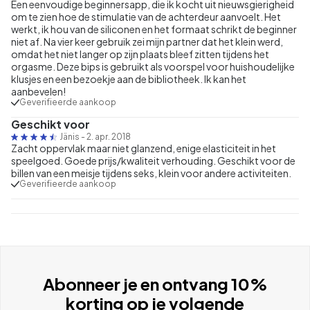
Een eenvoudige beginnersapp, die ik kocht uit nieuwsgierigheid
om te zien hoe de stimulatie van de achterdeur aanvoelt. Het
werkt, ik hou van de siliconen en het formaat schrikt de beginner
niet af. Na vier keer gebruik zei mijn partner dat het klein werd,
omdat het niet langer op zijn plaats bleef zitten tijdens het
orgasme. Deze bips is gebruikt als voorspel voor huishoudelijke
klusjes en een bezoekje aan de bibliotheek. Ik kan het
aanbevelen!
Geverifieerde aankoop
Geschikt voor
Jänis
-
2. apr. 2018
Zacht oppervlak maar niet glanzend, enige elasticiteit in het
speelgoed. Goede prijs/kwaliteit verhouding. Geschikt voor de
billen van een meisje tijdens seks, klein voor andere activiteiten.
Geverifieerde aankoop
Abonneer je en ontvang 10%
korting op je volgende