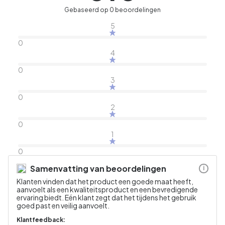
Gebaseerd op 0 beoordelingen
5
0
4
0
3
0
2
0
1
0
Samenvatting van beoordelingen
i
Klanten vinden dat het product een goede maat heeft,
aanvoelt als een kwaliteitsproduct en een bevredigende
ervaring biedt. Eén klant zegt dat het tijdens het gebruik
goed past en veilig aanvoelt.
Klantfeedback: