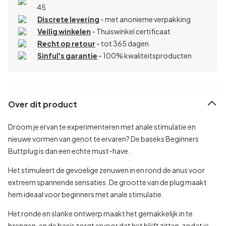
45
Discrete levering
- met anonieme verpakking
Veilig winkelen
- Thuiswinkel certificaat
Recht op retour
- tot 365 dagen
Sinful's garantie
- 100% kwaliteitsproducten
Over dit product
Droom je ervan te experimenteren met anale stimulatie en
nieuwe vormen van genot te ervaren? De baseks Beginners
Buttplug is dan een echte must-have.
Het stimuleert de gevoelige zenuwen in en rond de anus voor
extreem spannende sensaties. De grootte van de plug maakt
hem ideaal voor beginners met anale stimulatie.
Het ronde en slanke ontwerp maakt het gemakkelijk in te
brengen, en de basis zorgt ervoor dat het blijft zitten, zodat je