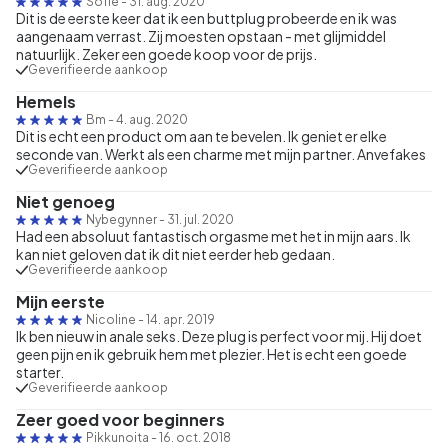
Sofie
-
31. aug. 2020
Dit is de eerste keer dat ik een buttplug probeerde en ik was
aangenaam verrast. Zij moesten opstaan - met glijmiddel
natuurlijk. Zeker een goede koop voor de prijs.
Geverifieerde aankoop
Hemels
Bm
-
4. aug. 2020
Dit is echt een product om aan te bevelen. Ik geniet er elke
seconde van. Werkt als een charme met mijn partner. Anvefakes
Geverifieerde aankoop
Niet genoeg
Nybegynner
-
31. jul. 2020
Had een absoluut fantastisch orgasme met het in mijn aars. Ik
kan niet geloven dat ik dit niet eerder heb gedaan.
Geverifieerde aankoop
Mijn eerste
Nicoline
-
14. apr. 2019
Ik ben nieuw in anale seks. Deze plug is perfect voor mij. Hij doet
geen pijn en ik gebruik hem met plezier. Het is echt een goede
starter.
Geverifieerde aankoop
Zeer goed voor beginners
Pikkunoita
-
16. oct. 2018