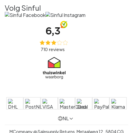
Volg Sinful
NL
MCompany @ Salesupply Returns,
Metaalweg 12
,
5804 CG