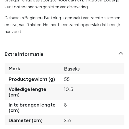
kunt ontspannen en genieten van de ervaring.
De baseks Beginners Buttplug is gemaakt van zachte siliconen
en is vrij van ftalaten. Het heeft een zacht oppervlak dat heerlijk
aanvoelt.
Extra informatie
Merk
Baseks
Productgewicht (g)
55
Volledige lengte
10.5
(cm)
In te brengen lengte
8
(cm)
Diameter (cm)
2.6