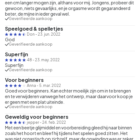
een cm langer mogen zijn, althans voor mij. Jongens, probeer dit
gewoon, niets gevaarlijks, en je orgasme wordt gegarandeerd
beter, de mijne in ieder geval wel.
Geverifieerde aankoop
Speelgoed & spelletjes
Don
-
23. jun. 2022
God
Geverifieerde aankoop
Superfijn
48
-
23. may. 2022
Superfijn
Geverifieerde aankoop
Voor beginners
Anna
-
5. mar. 2022
Goed voor beginners. Kan echter moeilijk zijn om in te brengen
en te verwijderen vanwege het ontwerp, maar daarvoor koop je
er geen met een plat uiteinde.
Geverifieerde aankoop
Geweldig voor beginners
jepper
-
24. feb. 2022
Met een beetje glijmiddel en voorbereiding gleed hij naar binnen
zoals het hoort en bleef hij tijdens het spelen goed zitten. Het
was niet orgastisch op zichzelf, maar de opwinding was er zeker