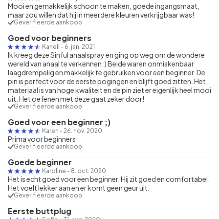
Mooi en gemakkelijk schoon te maken, goede ingangsmaat,
maar zou willen dat hij in meerdere kleuren verkrijgbaar was!
Geverifieerde aankoop
Goed voor beginners
Kaneli
-
6. jan. 2021
Ik kreeg deze Sinful anaalspray en ging op weg om de wondere
wereld van anaal te verkennen :) Beide waren onmiskenbaar
laagdrempelig en makkelijk te gebruiken voor een beginner. De
pin is perfect voor de eerste pogingen en blijft goed zitten. Het
materiaal is van hoge kwaliteit en de pin ziet er eigenlijk heel mooi
uit. Het oefenen met deze gaat zeker door!
Geverifieerde aankoop
Goed voor een beginner ;)
Karen
-
26. nov. 2020
Prima voor beginners
Geverifieerde aankoop
Goede beginner
Karoline
-
8. oct. 2020
Het is echt goed voor een beginner. Hij zit goed en comfortabel.
Het voelt lekker aan en er komt geen geur uit.
Geverifieerde aankoop
Eerste buttplug