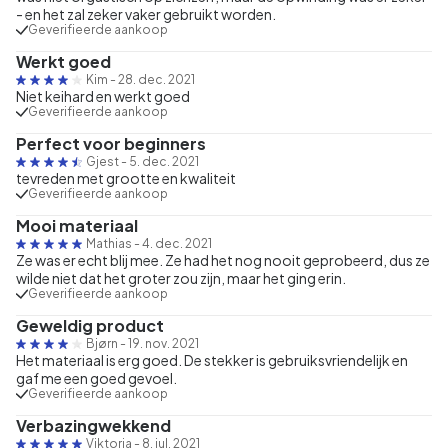
- en het zal zeker vaker gebruikt worden.
Geverifieerde aankoop
Werkt goed
Kim
-
28. dec. 2021
Niet keihard en werkt goed
Geverifieerde aankoop
Perfect voor beginners
Gjest
-
5. dec. 2021
tevreden met grootte en kwaliteit
Geverifieerde aankoop
Mooi materiaal
Mathias
-
4. dec. 2021
Ze was er echt blij mee. Ze had het nog nooit geprobeerd, dus ze
wilde niet dat het groter zou zijn, maar het ging erin.
Geverifieerde aankoop
Geweldig product
Bjørn
-
19. nov. 2021
Het materiaal is erg goed. De stekker is gebruiksvriendelijk en
gaf me een goed gevoel.
Geverifieerde aankoop
Verbazingwekkend
Viktoria
-
8. jul. 2021