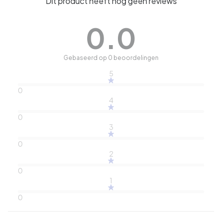
Dit product heeft nog geen reviews
0.0
Gebaseerd op 0 beoordelingen
5
0
4
0
3
0
2
0
1
0