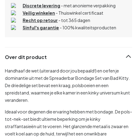
Discrete levering
- met anonieme verpakking
Veilig winkelen
- Thuiswinkel certificaat
Recht op retour
- tot 365 dagen
Sinful's garantie
- 100% kwaliteitsproducten
Over dit product
Handhaaf de wet (uiteraard door jou bepaald!) en oefen je
dominantie uit met de Spreaderbar Bondage Set van Bad Kitty.
De driedelige set bevat een kraag, polsboeien en een
spreidstand, waarmee je elke kamer in een kinky universum kunt
veranderen.
Ideaal voor degenen die ervaring hebben met bondage. De pols-
tot-nek-set biedt ultieme beperking om je kinky
straffantasieën uit te voeren. Het glanzende metaal is zwaar en
voelt koel aan op de huid, terwijl het een onwrikbare