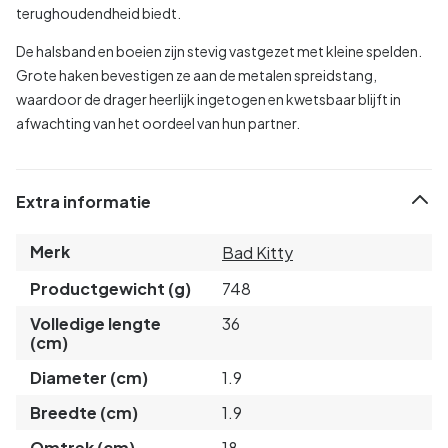
terughoudendheid biedt.
De halsband en boeien zijn stevig vastgezet met kleine spelden.
Grote haken bevestigen ze aan de metalen spreidstang,
waardoor de drager heerlijk ingetogen en kwetsbaar blijft in
afwachting van het oordeel van hun partner.
Extra informatie
Merk
Bad Kitty
Productgewicht (g)
748
Volledige lengte
36
(cm)
Diameter (cm)
1.9
Breedte (cm)
1.9
Omtrek (cm)
18