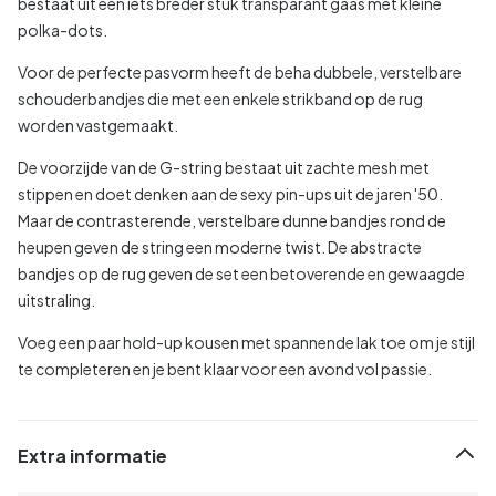
bestaat uit een iets breder stuk transparant gaas met kleine
polka-dots.
Voor de perfecte pasvorm heeft de beha dubbele, verstelbare
schouderbandjes die met een enkele strikband op de rug
worden vastgemaakt.
De voorzijde van de G-string bestaat uit zachte mesh met
stippen en doet denken aan de sexy pin-ups uit de jaren '50.
Maar de contrasterende, verstelbare dunne bandjes rond de
heupen geven de string een moderne twist. De abstracte
bandjes op de rug geven de set een betoverende en gewaagde
uitstraling.
Voeg een paar hold-up kousen met spannende lak toe om je stijl
te completeren en je bent klaar voor een avond vol passie.
Extra informatie