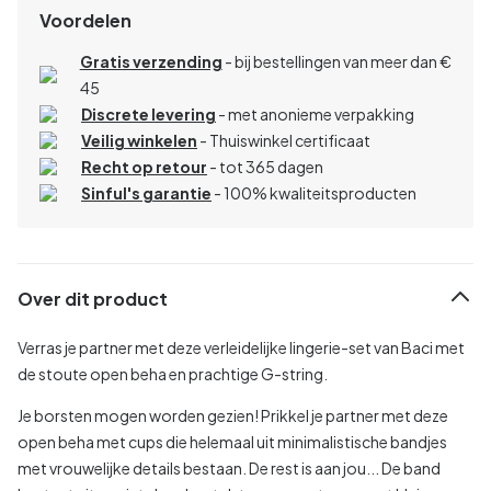
Voordelen
Gratis verzending
- bij bestellingen van meer dan €
45
Discrete levering
- met anonieme verpakking
Veilig winkelen
- Thuiswinkel certificaat
Recht op retour
- tot 365 dagen
Sinful's garantie
- 100% kwaliteitsproducten
Over dit product
Verras je partner met deze verleidelijke lingerie-set van Baci met
de stoute open beha en prachtige G-string.
Je borsten mogen worden gezien! Prikkel je partner met deze
open beha met cups die helemaal uit minimalistische bandjes
met vrouwelijke details bestaan. De rest is aan jou... De band