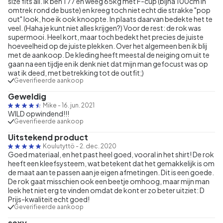
size fits all. Ik ben 1 77 en weeg 65kg met F-cup (bijna 100cm in
omtrek rond de buste) en kreeg toch niet echt die strakke "pop
out" look, hoe ik ook knoopte. In plaats daarvan bedekte het te
veel. (Haha je kunt niet alles krijgen?) Voor de rest: de rok was
supermooi. Heel kort, maar toch bedekt het precies de juiste
hoeveelheid op de juiste plekken. Over het algemeen ben ik blij
met de aankoop. De kleding heeft meestal de neiging om uit te
gaan na een tijdje en ik denk niet dat mijn man gefocust was op
wat ik deed, met betrekking tot de outfit;)
Geverifieerde aankoop
Geweldig
Mike
-
16. jun. 2021
WILD opwindend!!!
Geverifieerde aankoop
Uitstekend product
Koulutyttö
-
2. dec. 2020
Goed materiaal, en het past heel goed, vooral in het shirt! De rok
heeft een kleefsysteem, wat betekent dat het gemakkelijk is om
de maat aan te passen aan je eigen afmetingen. Dit is een goede.
De rok gaat misschien ook een beetje omhoog, maar mijn man
leek het niet erg te vinden omdat de kont er zo beter uitziet: D
Prijs-kwaliteit echt goed!
Geverifieerde aankoop
sexy