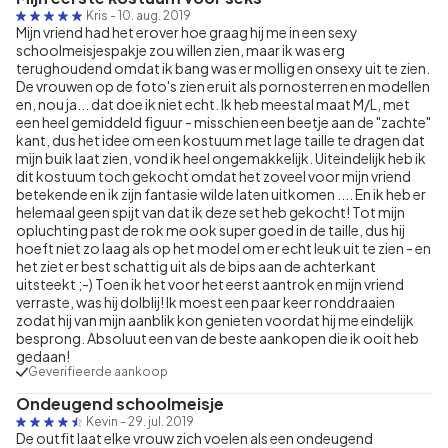
Kris
-
10. aug. 2019
Mijn vriend had het erover hoe graag hij me in een sexy
schoolmeisjespakje zou willen zien, maar ik was erg
terughoudend omdat ik bang was er mollig en onsexy uit te zien.
De vrouwen op de foto's zien eruit als pornosterren en modellen
en, nou ja... dat doe ik niet echt. Ik heb meestal maat M/L, met
een heel gemiddeld figuur - misschien een beetje aan de "zachte"
kant, dus het idee om een kostuum met lage taille te dragen dat
mijn buik laat zien, vond ik heel ongemakkelijk. Uiteindelijk heb ik
dit kostuum toch gekocht omdat het zoveel voor mijn vriend
betekende en ik zijn fantasie wilde laten uitkomen .... En ik heb er
helemaal geen spijt van dat ik deze set heb gekocht! Tot mijn
opluchting past de rok me ook super goed in de taille, dus hij
hoeft niet zo laag als op het model om er echt leuk uit te zien - en
het ziet er best schattig uit als de bips aan de achterkant
uitsteekt ;-) Toen ik het voor het eerst aantrok en mijn vriend
verraste, was hij dolblij! Ik moest een paar keer ronddraaien
zodat hij van mijn aanblik kon genieten voordat hij me eindelijk
besprong. Absoluut een van de beste aankopen die ik ooit heb
gedaan!
Geverifieerde aankoop
Ondeugend schoolmeisje
Kevin
-
29. jul. 2019
De outfit laat elke vrouw zich voelen als een ondeugend