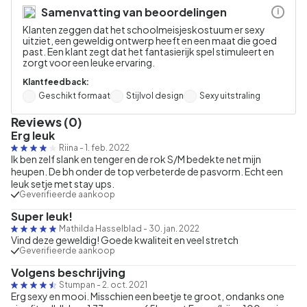
Samenvatting van beoordelingen
i
Klanten zeggen dat het schoolmeisjeskostuum er sexy
uitziet, een geweldig ontwerp heeft en een maat die goed
past. Een klant zegt dat het fantasierijk spel stimuleert en
zorgt voor een leuke ervaring.
Klantfeedback:
Geschikt formaat
Stijlvol design
Sexy uitstraling
Reviews (0)
Erg leuk
Riina
-
1. feb. 2022
Ik ben zelf slank en tenger en de rok S/M bedekte net mijn
heupen. De bh onder de top verbeterde de pasvorm. Echt een
leuk setje met stay ups.
Geverifieerde aankoop
Super leuk!
Mathilda Hasselblad
-
30. jan. 2022
Vind deze geweldig! Goede kwaliteit en veel stretch
Geverifieerde aankoop
Volgens beschrijving
Stumpan
-
2. oct. 2021
Erg sexy en mooi. Misschien een beetje te groot, ondanks one