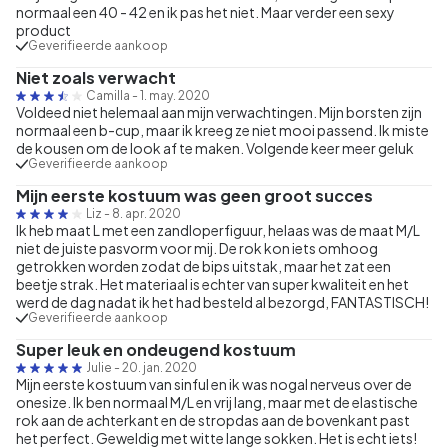
normaal een 40 - 42 en ik pas het niet. Maar verder een sexy
product
Geverifieerde aankoop
Niet zoals verwacht
Camilla
-
1. may. 2020
Voldeed niet helemaal aan mijn verwachtingen. Mijn borsten zijn
normaal een b-cup, maar ik kreeg ze niet mooi passend. Ik miste
de kousen om de look af te maken. Volgende keer meer geluk
Geverifieerde aankoop
Mijn eerste kostuum was geen groot succes
Liz
-
8. apr. 2020
Ik heb maat L met een zandloperfiguur, helaas was de maat M/L
niet de juiste pasvorm voor mij. De rok kon iets omhoog
getrokken worden zodat de bips uitstak, maar het zat een
beetje strak. Het materiaal is echter van super kwaliteit en het
werd de dag nadat ik het had besteld al bezorgd, FANTASTISCH!
Geverifieerde aankoop
Super leuk en ondeugend kostuum
Julie
-
20. jan. 2020
Mijn eerste kostuum van sinful en ik was nogal nerveus over de
onesize. Ik ben normaal M/L en vrij lang, maar met de elastische
rok aan de achterkant en de stropdas aan de bovenkant past
het perfect. Geweldig met witte lange sokken. Het is echt iets!