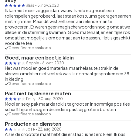
äliäs
-
5. nov. 2020
Ik kan niet meer zeggen dan: wauw. Ik heb nog nooit een
rollenspellen geprobeerd, laat staan kostuums gedragen samen
met mijn man. Maar dit wist zelfs een aarzelende man te
provoceren. Er waren geen magische woorden nodig omdat we
allebei in de stemming kwamen. Goed materiaal, en een fijne rok
omdat het mogelijk is om de maat aan te passen. Het is geschikt
voor deze fee.
Geverifieerde aankoop
Goed, maar een beetje klein
Sophie
-
6. oct. 2020
Het was mooi en goed materiaal maar helaas te strak in de
sleeves omdat er niet veel rek was. Is normaal gesproken een 38
in kleding.
Geverifieerde aankoop
Past niet bij kleinere maten
Emily
-
30. aug. 2020
Mooi en sexy pak maar de rok is te groot en in sommige posities
schuift hij omhoog en de andere past bij grotere borsten
Geverifieerde aankoop
Producten en diensten
José
-
22. aug. 2020
Als je de grootste maat hebt die er staat, is het erg klein. Ik pas