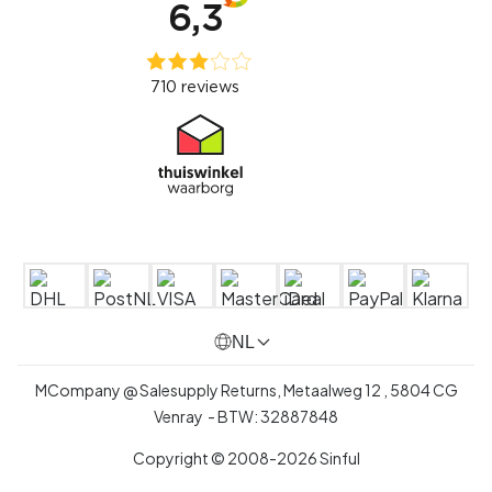
NL
MCompany @ Salesupply Returns,
Metaalweg 12
,
5804 CG
Venray
- BTW:
32887848
Copyright © 2008-2026 Sinful