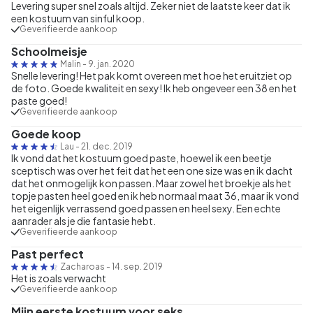
Levering super snel zoals altijd. Zeker niet de laatste keer dat ik
een kostuum van sinful koop.
Geverifieerde aankoop
Schoolmeisje
Malin
-
9. jan. 2020
Snelle levering! Het pak komt overeen met hoe het eruitziet op
de foto. Goede kwaliteit en sexy! Ik heb ongeveer een 38 en het
paste goed!
Geverifieerde aankoop
Goede koop
Lau
-
21. dec. 2019
Ik vond dat het kostuum goed paste, hoewel ik een beetje
sceptisch was over het feit dat het een one size was en ik dacht
dat het onmogelijk kon passen. Maar zowel het broekje als het
topje pasten heel goed en ik heb normaal maat 36, maar ik vond
het eigenlijk verrassend goed passen en heel sexy. Een echte
aanrader als je die fantasie hebt.
Geverifieerde aankoop
Past perfect
Zacharoas
-
14. sep. 2019
Het is zoals verwacht
Geverifieerde aankoop
Mijn eerste kostuum voor seks