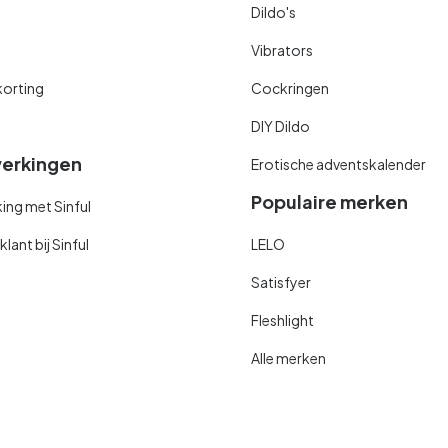
Dildo's
Vibrators
orting
Cockringen
DIY Dildo
erkingen
Erotische adventskalender
Populaire merken
ng met Sinful
ant bij Sinful
LELO
Satisfyer
Fleshlight
Alle merken