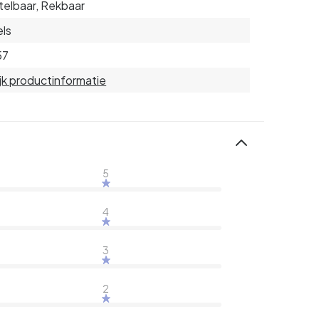
telbaar, Rekbaar
ls
57
jk productinformatie
5
4
3
2