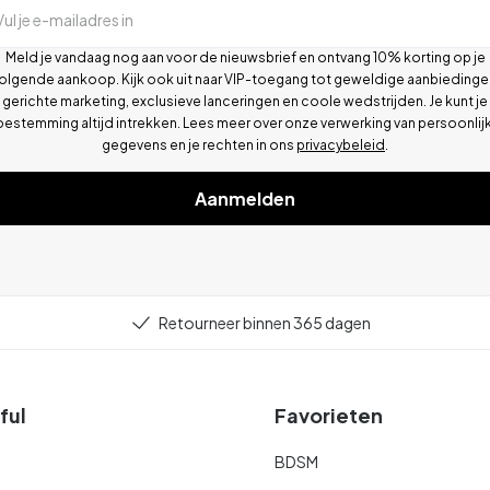
Vul je e-mailadres in
Meld je vandaag nog aan voor de nieuwsbrief en ontvang 10% korting op je
olgende aankoop. Kijk ook uit naar VIP-toegang tot geweldige aanbiedinge
gerichte marketing, exclusieve lanceringen en coole wedstrijden. Je kunt je
oestemming altijd intrekken. Lees meer over onze verwerking van persoonlij
gegevens en je rechten in ons
privacybeleid
.
Aanmelden
Retourneer binnen 365 dagen
ful
Favorieten
BDSM