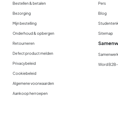
Bestellen & betalen
Pers
Bezorging
Blog
Mijn bestelling
Studentenk
Onderhoud & opbergen
Sitemap
Samenw
Retourneren
Defect product melden
Samenwerki
Privacybeleid
Word B2B-kl
Cookiebeleid
Algemene voorwaarden
Aankoop herroepen