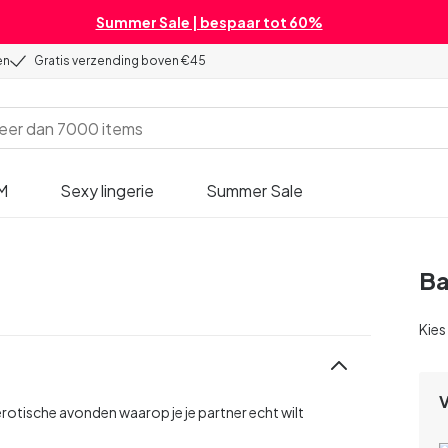
Summer Sale | bespaar tot 60%
en
Gratis verzending boven €45
M
Sexy lingerie
Summer Sale
Ba
Kies
rotische avonden waarop je je partner echt wilt