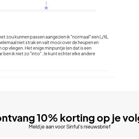
1
 het zou kunnen passen aangezien ik "normaal" een L/XL
helemaal niet strak en valt mooi over de heupen en
en op vliegen. Het enige minpuntje (en dat is een
r ben ik niet zo "into". Je kunt echter elke andere
ntvang 10% korting op je vo
Meld je aan voor Sinful's nieuwsbrief