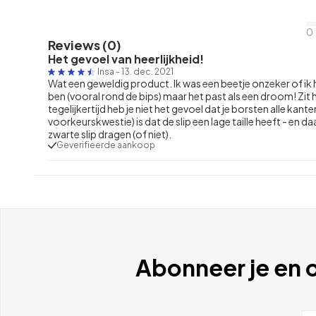
0
Reviews (0)
Het gevoel van heerlijkheid!
Insa
-
13. dec. 2021
Wat een geweldig product. Ik was een beetje onzeker of ik
ben (vooral rond de bips) maar het past als een droom! Zit 
tegelijkertijd heb je niet het gevoel dat je borsten alle kant
voorkeurskwestie) is dat de slip een lage taille heeft - en daa
zwarte slip dragen (of niet).
Geverifieerde aankoop
Abonneer je en o