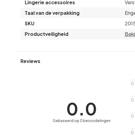
Lingerie accessoires
Vers
Taal van de verpakking
Enge
SKU
201
Productveiligheid
Beki
Reviews
0
0
0.0
0
Gebaseerd op 0 beoordelingen
0