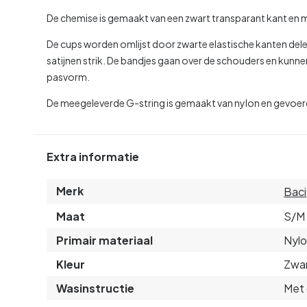
De chemise is gemaakt van een zwart transparant kant en m
De cups worden omlijst door zwarte elastische kanten dele
satijnen strik. De bandjes gaan over de schouders en kun
pasvorm.
De meegeleverde G-string is gemaakt van nylon en gevoer
Extra informatie
Merk
Baci
Maat
S/M
Primair materiaal
Nyl
Kleur
Zwa
Wasinstructie
Met 