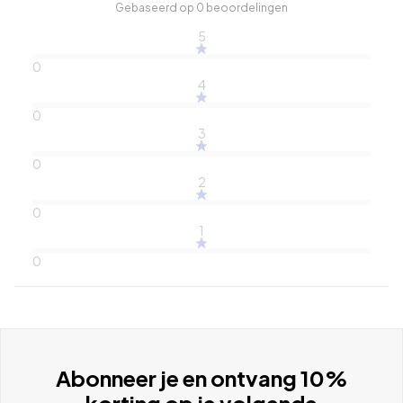
Gebaseerd op 0 beoordelingen
5
0
4
0
3
0
2
0
1
0
Abonneer je en ontvang 10%
korting op je volgende