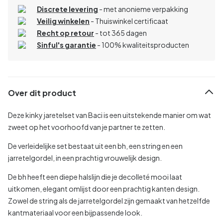
Discrete levering
- met anonieme verpakking
Veilig winkelen
- Thuiswinkel certificaat
Recht op retour
- tot 365 dagen
Sinful's garantie
- 100% kwaliteitsproducten
Over dit product
Deze kinky jaretelset van Baci is een uitstekende manier om wat
zweet op het voorhoofd van je partner te zetten.
De verleidelijke set bestaat uit een bh, een string en een
jarretelgordel, in een prachtig vrouwelijk design.
De bh heeft een diepe halslijn die je decolleté mooi laat
uitkomen, elegant omlijst door een prachtig kanten design.
Zowel de string als de jarretelgordel zijn gemaakt van hetzelfde
kantmateriaal voor een bijpassende look.