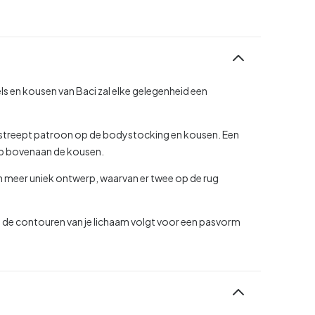
ls en kousen van Baci zal elke gelegenheid een
gestreept patroon op de bodystocking en kousen. Een
op bovenaan de kousen.
n meer uniek ontwerp, waarvan er twee op de rug
et de contouren van je lichaam volgt voor een pasvorm