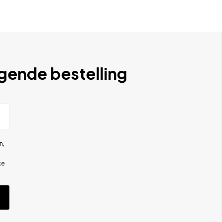
lgende bestelling
n,
ke