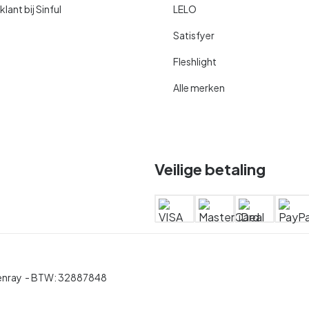
ant bij Sinful
LELO
Satisfyer
Fleshlight
Alle merken
Veilige betaling
enray
- BTW:
32887848