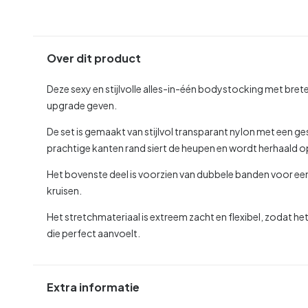
Over dit product
Deze sexy en stijlvolle alles-in-één bodystocking met brete
upgrade geven.
De set is gemaakt van stijlvol transparant nylon met een 
prachtige kanten rand siert de heupen en wordt herhaald 
Het bovenste deel is voorzien van dubbele banden voor ee
kruisen.
Het stretchmateriaal is extreem zacht en flexibel, zodat h
die perfect aanvoelt.
Extra informatie