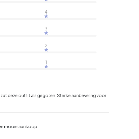
4
3
2
1
h zat deze outfit als gegoten. Sterke aanbeveling voor
 een mooie aankoop.