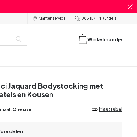
Klantenservice
085 107 1141 (Engels)
Winkelmandje
ci Jaquard Bodystocking met
etels en Kousen
Maattabel
 maat:
One size
Voordelen