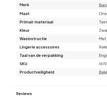
Merk
Baci
Maat
One 
Primair materiaal
Text
Kleur
Zwa
Wasinstructie
Met 
Lingerie accessoires
Rek
Taal van de verpakking
Enge
SKU
1615
Productveiligheid
Beki
Reviews