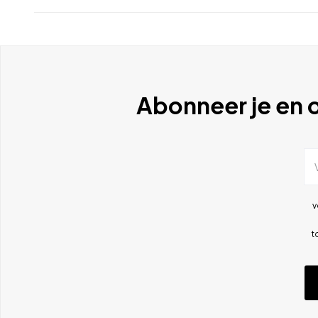
Abonneer je en o
v
t