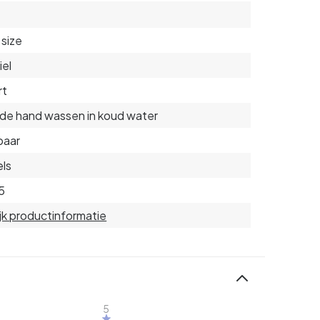
size
iel
rt
de hand wassen in koud water
baar
ls
5
jk productinformatie
5