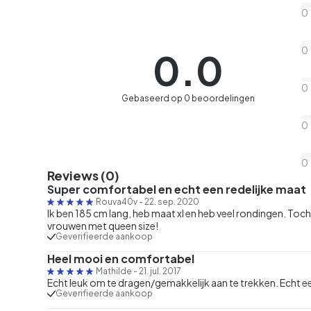
0
0
0.0
0
Gebaseerd op 0 beoordelingen
0
0
Reviews (0)
Super comfortabel en echt een redelijke maat
Rouva40v
-
22. sep. 2020
Ik ben 185 cm lang, heb maat xl en heb veel rondingen. Toc
vrouwen met queen size!
Geverifieerde aankoop
Heel mooi en comfortabel
Mathilde
-
21. jul. 2017
Echt leuk om te dragen/gemakkelijk aan te trekken. Echt
Geverifieerde aankoop