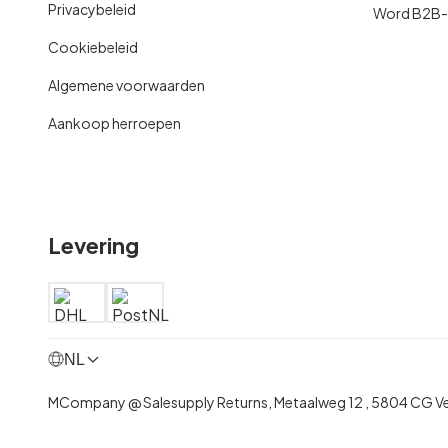
Privacybeleid
Word B2B-kl
Cookiebeleid
Algemene voorwaarden
Aankoop herroepen
Levering
NL
MCompany @ Salesupply Returns,
Metaalweg 12
,
5804 CG V