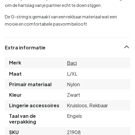
om de hartslag van je partner echt te doen stijgen.
De G-string is gemaakt van een rekbaar materiaal wat een
mooie en comfortabele pasvorm belooft.
Extra informatie
Merk
Baci
Maat
L/XL
Primair materiaal
Nylon
Kleur
Zwart
Lingerie accessoires
Kruisloos, Rekbaar
Taal van de
Engels
verpakking
SKU
21908