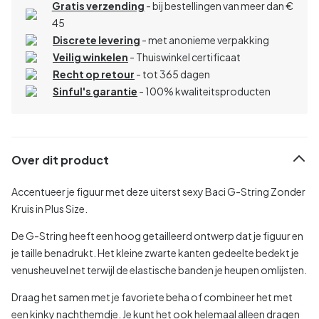
Gratis verzending
- bij bestellingen van meer dan €
45
Discrete levering
- met anonieme verpakking
Veilig winkelen
- Thuiswinkel certificaat
Recht op retour
- tot 365 dagen
Sinful's garantie
- 100% kwaliteitsproducten
Over dit product
Accentueer je figuur met deze uiterst sexy Baci G-String Zonder
Kruis in Plus Size.
De G-String heeft een hoog getailleerd ontwerp dat je figuur en
je taille benadrukt. Het kleine zwarte kanten gedeelte bedekt je
venusheuvel net terwijl de elastische banden je heupen omlijsten.
Draag het samen met je favoriete beha of combineer het met
een kinky nachthemdje. Je kunt het ook helemaal alleen dragen