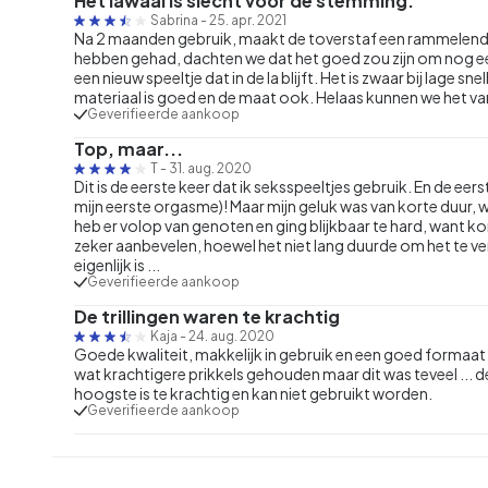
Het lawaai is slecht voor de stemming.
Sabrina
-
25. apr. 2021
Na 2 maanden gebruik, maakt de toverstaf een rammelend ge
hebben gehad, dachten we dat het goed zou zijn om nog e
een nieuw speeltje dat in de la blijft. Het is zwaar bij lage 
materiaal is goed en de maat ook. Helaas kunnen we het v
Geverifieerde aankoop
Top, maar...
T
-
31. aug. 2020
Dit is de eerste keer dat ik seksspeeltjes gebruik. En de eer
mijn eerste orgasme)! Maar mijn geluk was van korte duur, w
heb er volop van genoten en ging blijkbaar te hard, want kor
zeker aanbevelen, hoewel het niet lang duurde om het te ver
eigenlijk is ...
Geverifieerde aankoop
De trillingen waren te krachtig
Kaja
-
24. aug. 2020
Goede kwaliteit, makkelijk in gebruik en een goed formaat o
wat krachtigere prikkels gehouden maar dit was teveel ... d
hoogste is te krachtig en kan niet gebruikt worden.
Geverifieerde aankoop