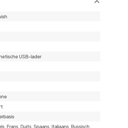
ish
netische USB-lader
cone
rt
rbasis
ls, Frans, Duits, Spaans, Italiaans, Russisch