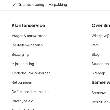
Discrete levering en verpakking
Klantenservice
Over Sin
Vragen & antwoorden
Wie zijn wij?
Bestellen & betalen
Pers
Bezorging
Blog
Mijn bestelling
Studentenk
Onderhoud & opbergen
Sitemap
Samenw
Retourneren
Defect product melden
Samenwerki
Privacybeleid
Word B2B-kl