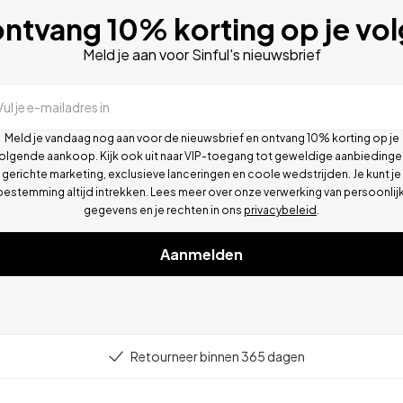
ntvang 10% korting op je vo
Meld je aan voor Sinful's nieuwsbrief
Vul je e-mailadres in
Meld je vandaag nog aan voor de nieuwsbrief en ontvang 10% korting op je
olgende aankoop. Kijk ook uit naar VIP-toegang tot geweldige aanbiedinge
gerichte marketing, exclusieve lanceringen en coole wedstrijden. Je kunt je
oestemming altijd intrekken. Lees meer over onze verwerking van persoonlij
gegevens en je rechten in ons
privacybeleid
.
Aanmelden
Retourneer binnen 365 dagen