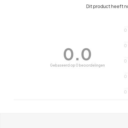
Dit product heeft 
0
0
0.0
0
Gebaseerd op 0 beoordelingen
0
0