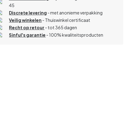
45
Discrete levering
- met anonieme verpakking
Veilig winkelen
- Thuiswinkel certificaat
Recht op retour
- tot 365 dagen
Sinful's garantie
- 100% kwaliteitsproducten