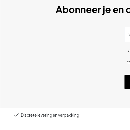
Abonneer je en o
v
t
Discrete levering en verpakking