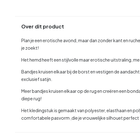
Over dit product
Plan je een erotische avond, maar dan zonder kant en ruch
je zoekt!
Het hemd heeft een stijlvolle maar erotische uitstraling, me
Bandjes kruisen elkaar bij de borst en vestigen de aandacht 
exclusief satijn.
Meer bandjes kruisen elkaar op de rug en creëren een bond
diepe rug!
Het kledingstuk is gemaakt van polyester, elasthaan en po
comfortabele pasvorm ,die je vrouwelijke silhouet perfect