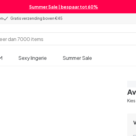
Summer Sale | bespaar tot 60%
en
Gratis verzending boven €45
M
Sexy lingerie
Summer Sale
Be
Av
Kies