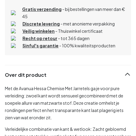
Gratis verzending
- bij bestellingen van meer dan €
45
Discrete levering
- met anonieme verpakking
Veilig winkelen
- Thuiswinkel certificaat
Recht op retour
- tot 365 dagen
Sinful's garantie
- 100% kwaliteitsproducten
Over dit product
Met de Avanua Hessa Chemise Met Jarretels ga je voor pure
verleiding: zwoel kant wordt sensueel gecombineerd met de
soepele allure van matzwarte stof. Deze creatie omhelst je
rondingen perfect en het transparante kant laat plagerig iets
zien van wat eronder zit.
Verleidelijke combinatie van kant & wetlook:
Zacht gebloemd