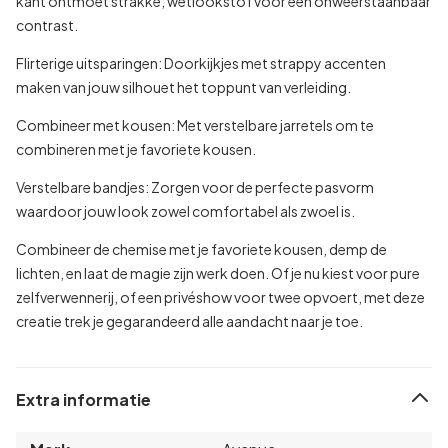
kant ontmoet strakke, wetlookstof voor een onweerstaanbaar
contrast.
Flirterige uitsparingen:
Doorkijkjes met strappy accenten
maken van jouw silhouet het toppunt van verleiding.
Combineer met kousen:
Met verstelbare jarretels om te
combineren met je favoriete kousen.
Verstelbare bandjes:
Zorgen voor de perfecte pasvorm
waardoor jouw look zowel comfortabel als zwoel is.
Combineer de chemise met je favoriete kousen, demp de
lichten, en laat de magie zijn werk doen. Of je nu kiest voor pure
zelfverwennerij, of een privéshow voor twee opvoert, met deze
creatie trek je gegarandeerd alle aandacht naar je toe.
Extra informatie