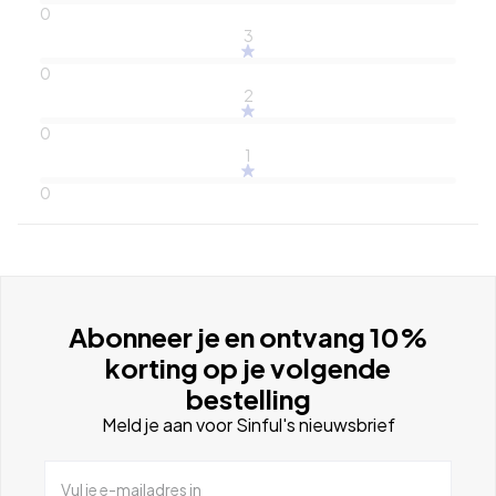
0
3
0
2
0
1
0
Abonneer je en ontvang 10%
korting op je volgende
bestelling
Meld je aan voor Sinful's nieuwsbrief
Vul je e-mailadres in