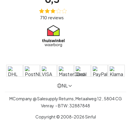
NL
MCompany @ Salesupply Returns,
Metaalweg 12
,
5804 CG
Venray
- BTW:
32887848
Copyright © 2008-2026 Sinful