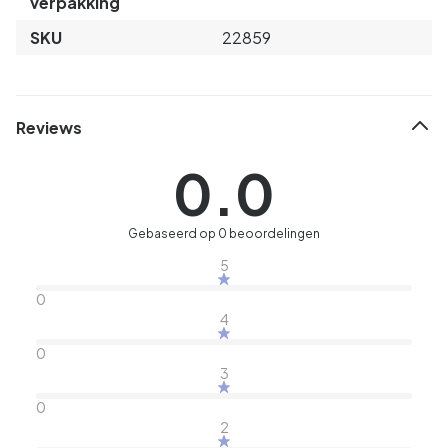
verpakking
SKU
22859
Reviews
0.0
Gebaseerd op 0 beoordelingen
5
0
4
0
3
0
2