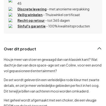
45
Discrete levering
- met anonieme verpakking
Veilig winkelen
- Thuiswinkel certificaat
Recht op retour
- tot 365 dagen
Sinful's garantie
- 100% kwaliteitsproducten
Over dit product
Hou je meer van stoer en gewaagd dan van klassiek kant? Wat
dacht je dan van deze space-age set van Coline, voor een avond
vol gepassioneerd entertainment?
De set wordt geleverd in een verleidelijke rode kleur met zwarte
details, en zet je meer verleidelijke gebieden perfect in het oog.
Dit terwijl je billen van achteren mooi worden omkaderd.
Het geheel wordt afgemaakt met een choker, die een vleugje
BDSM aan de look toevoegt.