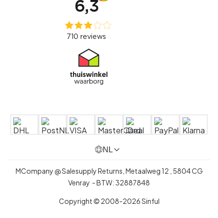
NL
MCompany @ Salesupply Returns,
Metaalweg 12
,
5804 CG
Venray
- BTW:
32887848
Copyright © 2008-2026 Sinful