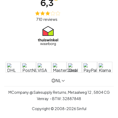
NL
MCompany @ Salesupply Returns,
Metaalweg 12
,
5804 CG
Venray
- BTW:
32887848
Copyright © 2008-2026 Sinful