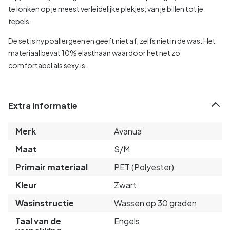
te lonken op je meest verleidelijke plekjes; van je billen tot je
tepels.
De set is hypoallergeen en geeft niet af, zelfs niet in de was. Het
materiaal bevat 10% elasthaan waardoor het net zo
comfortabel als sexy is.
Extra informatie
Merk
Avanua
Maat
S/M
Primair materiaal
PET (Polyester)
Kleur
Zwart
Wasinstructie
Wassen op 30 graden
Taal van de
Engels