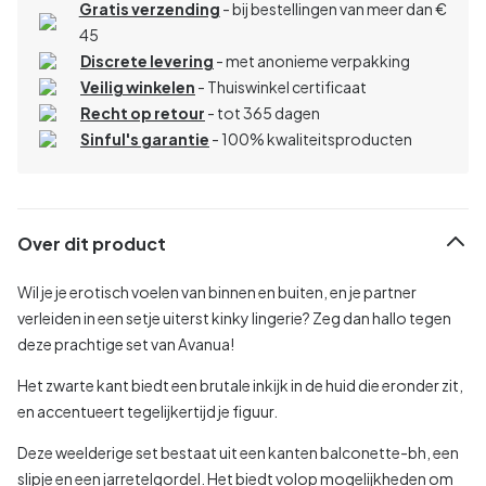
Gratis verzending
- bij bestellingen van meer dan €
45
Discrete levering
- met anonieme verpakking
Veilig winkelen
- Thuiswinkel certificaat
Recht op retour
- tot 365 dagen
Sinful's garantie
- 100% kwaliteitsproducten
Over dit product
Wil je je erotisch voelen van binnen en buiten, en je partner
verleiden in een setje uiterst kinky lingerie? Zeg dan hallo tegen
deze prachtige set van Avanua!
Het zwarte kant biedt een brutale inkijk in de huid die eronder zit,
en accentueert tegelijkertijd je figuur.
Deze weelderige set bestaat uit een kanten balconette-bh, een
slipje en een jarretelgordel. Het biedt volop mogelijkheden om