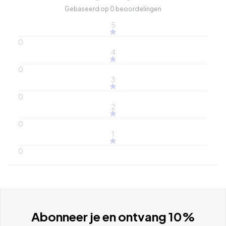
Gebaseerd op 0 beoordelingen
5
0
4
0
3
0
2
0
1
0
Abonneer je en ontvang 10%