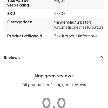
Taal van de
Engels
verpakking
SKU
47707
Categorieën
Mannen
Masturbators
Automatische masturbators
Productveiligheid
Bekijk productinformatie
Reviews
Nog geen reviews
Dit product heeft nog geen reviews
0.0