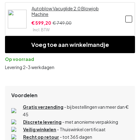
Autoblow Vacuglide 2.0 Blowjob
Machine
€ 599,20
€ 749,00
Incl. BTW
Voeg toe aan winkelmandje
Op voorraad
Levering 2-3 werkdagen
Voordelen
Gratis verzending
- bij bestellingen van meer dan €
45
Discrete levering
- met anonieme verpakking
Veilig winkelen
- Thuiswinkel certificaat
Recht op retour
- tot 365 dagen