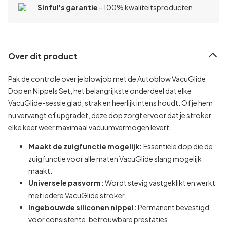
Sinful's garantie
- 100% kwaliteitsproducten
Over dit product
Pak de controle over je blowjob met de Autoblow VacuGlide
Dop en Nippels Set, het belangrijkste onderdeel dat elke
VacuGlide-sessie glad, strak en heerlijk intens houdt. Of je hem
nu vervangt of upgradet, deze dop zorgt ervoor dat je stroker
elke keer weer maximaal vacuümvermogen levert.
Maakt de zuigfunctie mogelijk:
Essentiële dop die de
zuigfunctie voor alle maten VacuGlide slang mogelijk
maakt.
Universele pasvorm:
Wordt stevig vastgeklikt en werkt
met iedere VacuGlide stroker.
Ingebouwde siliconen nippel:
Permanent bevestigd
voor consistente, betrouwbare prestaties.