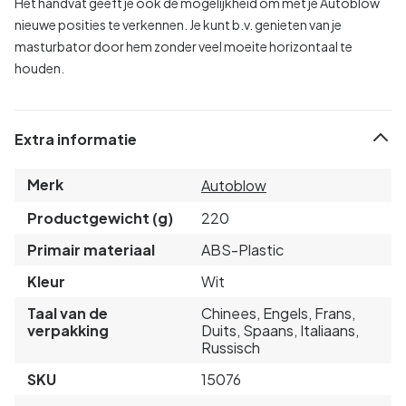
Het handvat geeft je ook de mogelijkheid om met je Autoblow
nieuwe posities te verkennen. Je kunt b.v. genieten van je
masturbator door hem zonder veel moeite horizontaal te
houden.
Extra informatie
Merk
Autoblow
Productgewicht (g)
220
Primair materiaal
ABS-Plastic
Kleur
Wit
Taal van de
Chinees, Engels, Frans,
verpakking
Duits, Spaans, Italiaans,
Russisch
SKU
15076