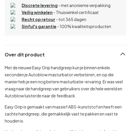
Discrete levering
- met anonieme verpakking
Veilig winkelen
- Thuiswinkel certificaat
Recht op retour
- tot 365 dagen
Sinful's garantie
- 100% kwaliteitsproducten
Over dit product
Met de nieuwe Easy Grip handgreep kun je binnen enkele
seconden je Autoblow masturbator verbeteren, en op die
manier heb je een nog betere masturbatie-ervaring. Er was veel
vraag naar de handgreep van gebruikers over de hele wereld en
Autoblow luisterde naar de feedback.
Easy Grip is gemaakt van massief ABS-kunststof en heeft een
zachte handgreep, die gemakkelijk vast te pakken en vast te
houden is.