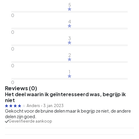
5
0
4
0
3
0
2
0
1
0
Reviews (0)
Het deel waarin ik geïnteresseerd was, begrijp ik
niet
Anders
-
3. jan. 2023
Gekocht voor de bruine delen maar ik begrijp ze niet, de andere
delen zijn goed.
Geverifieerde aankoop