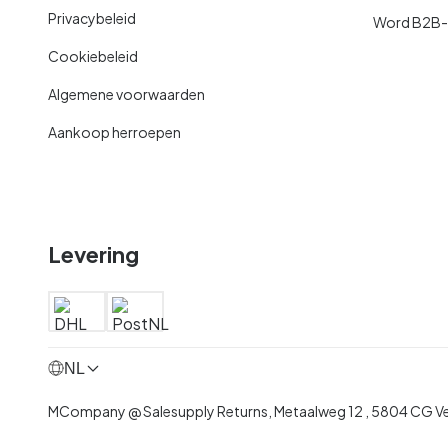
Privacybeleid
Word B2B-kl
Cookiebeleid
Algemene voorwaarden
Aankoop herroepen
Levering
NL
MCompany @ Salesupply Returns,
Metaalweg 12
,
5804 CG V