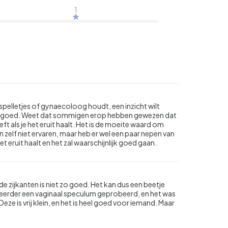
1
spelletjes of gynaecoloog houdt, een inzicht wilt
 echt goed. Weet dat sommigen erop hebben gewezen dat
ft als je het eruit haalt. Het is de moeite waard om
jn zelf niet ervaren, maar heb er wel een paar nepen van
 eruit haalt en het zal waarschijnlijk goed gaan.
 de zijkanten is niet zo goed. Het kan dus een beetje
eb eerder een vaginaal speculum geprobeerd, en het was
Deze is vrij klein, en het is heel goed voor iemand. Maar