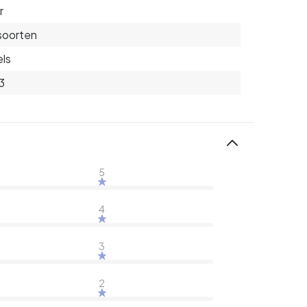
r
 soorten
ls
3
5
4
3
2