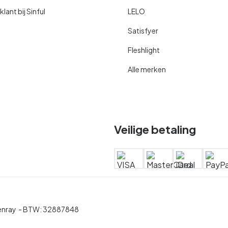
ant bij Sinful
LELO
Satisfyer
Fleshlight
Alle merken
Veilige betaling
enray
- BTW:
32887848