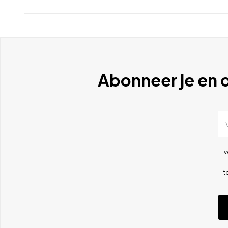
Abonneer je en o
v
t