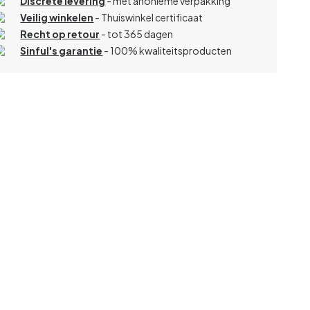
Discrete levering
- met anonieme verpakking
Veilig winkelen
- Thuiswinkel certificaat
Recht op retour
- tot 365 dagen
Sinful's garantie
- 100% kwaliteitsproducten