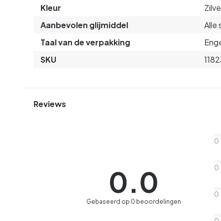
Kleur
Zilve
Aanbevolen glijmiddel
Alle
Taal van de verpakking
Enge
SKU
1182
Reviews
0
0
0.0
0
Gebaseerd op 0 beoordelingen
0