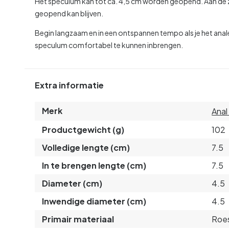
Het speculum kan tot ca. 4,5 cm worden geopend. Aan de z
geopend kan blijven.
Begin langzaam en in een ontspannen tempo als je het anale
speculum comfortabel te kunnen inbrengen.
Extra informatie
Merk
Anal
Productgewicht (g)
102
Volledige lengte (cm)
7.5
In te brengen lengte (cm)
7.5
Diameter (cm)
4.5
Inwendige diameter (cm)
4.5
Primair materiaal
Roes