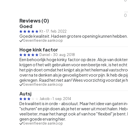
0
Reviews (0)
Goed
Kt
-
17. feb. 2022
Goede kwaliteit. Had een grotere opening kunnen hebben.
Geverifieerde aankoop
Hoge kink factor
Daniel
-
30. aug. 2018
Een behoorlijk hoge kinky factor op deze. Als je van dokter
krijgen of het wilt gebruiken voor een beetje rek, is het
het pijn doet omdat het knijpt als je het helemaal vastschroe
over na te denken als je gevoelig bent voor pijn. Ik heb de pi
gekregen. Raad het niet aan! Wees voorzichtig voordat je het
Geverifieerde aankoop
Autsj
Jakob
-
1. sep. 2014
De kwaliteit is in orde - absoluut. Maar het idee van gaten in
"schuren" en pijn doen als je het er weer uit moet halen. H
veel beter, maar het hangt ook af van hoe "flexibel" je bent. 
geen goede ervaring hier.
Geverifieerde aankoop