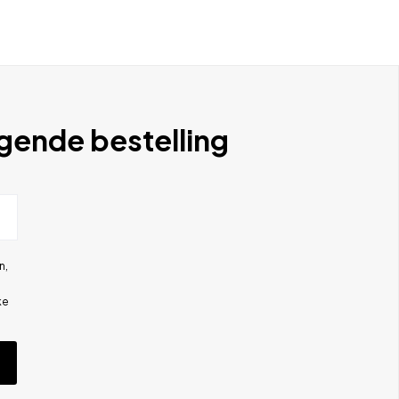
lgende bestelling
n,
ke