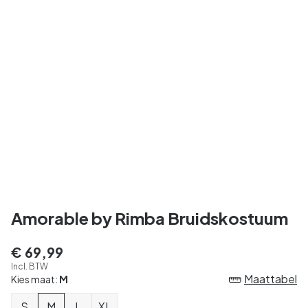
Amorable by Rimba Bruidskostuum
€ 69,99
Incl. BTW
Maattabel
Kies maat:
M
S
M
L
XL