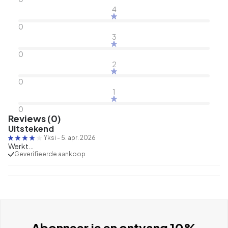
4
0
3
0
2
0
1
0
Reviews (0)
Uitstekend
Yksi
-
5. apr. 2026
Werkt…
Geverifieerde aankoop
Abonneer je en ontvang 10%