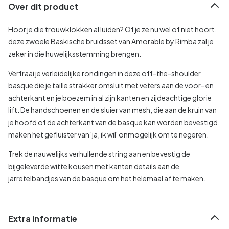
Over dit product
Hoor je die trouwklokken al luiden? Of je ze nu wel of niet hoort,
deze zwoele Baskische bruidsset van Amorable by Rimba zal je
zeker in die huwelijksstemming brengen.
Verfraai je verleidelijke rondingen in deze off-the-shoulder
basque die je taille strakker omsluit met veters aan de voor- en
achterkant en je boezem in al zijn kanten en zijdeachtige glorie
lift. De handschoenen en de sluier van mesh, die aan de kruin van
je hoofd of de achterkant van de basque kan worden bevestigd,
maken het gefluister van 'ja, ik wil' onmogelijk om te negeren.
Trek de nauwelijks verhullende string aan en bevestig de
bijgeleverde witte kousen met kanten details aan de
jarretelbandjes van de basque om het helemaal af te maken.
Extra informatie