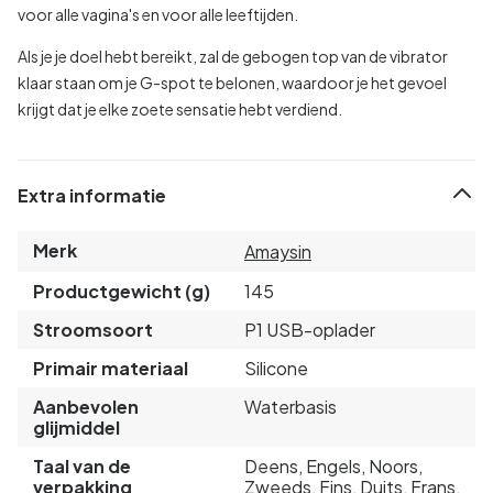
voor alle vagina's en voor alle leeftijden.
Als je je doel hebt bereikt, zal de gebogen top van de vibrator
klaar staan om je G-spot te belonen, waardoor je het gevoel
krijgt dat je elke zoete sensatie hebt verdiend.
Extra informatie
Merk
Amaysin
Productgewicht (g)
145
Stroomsoort
P1 USB-oplader
Primair materiaal
Silicone
Aanbevolen
Waterbasis
glijmiddel
Taal van de
Deens, Engels, Noors,
verpakking
Zweeds, Fins, Duits, Frans,