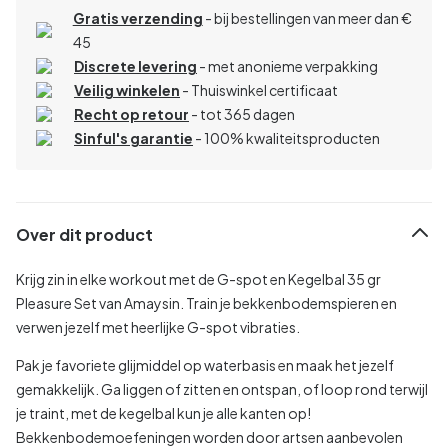
Gratis verzending
- bij bestellingen van meer dan €
45
Discrete levering
- met anonieme verpakking
Veilig winkelen
- Thuiswinkel certificaat
Recht op retour
- tot 365 dagen
Sinful's garantie
- 100% kwaliteitsproducten
Over dit product
Krijg zin in elke workout met de G-spot en Kegelbal 35 gr
Pleasure Set van Amaysin. Train je bekkenbodemspieren en
verwen jezelf met heerlijke G-spot vibraties.
Pak je favoriete glijmiddel op waterbasis en maak het jezelf
gemakkelijk. Ga liggen of zitten en ontspan, of loop rond terwijl
je traint, met de kegelbal kun je alle kanten op!
Bekkenbodemoefeningen worden door artsen aanbevolen