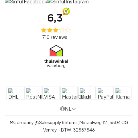
NL
MCompany @ Salesupply Returns,
Metaalweg 12
,
5804 CG
Venray
- BTW:
32887848