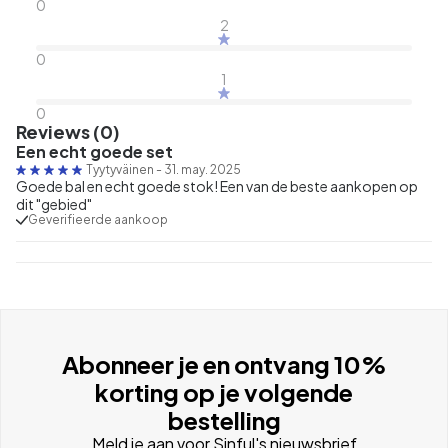
0
2
0
1
0
Reviews (0)
Een echt goede set
Tyytyväinen
-
31. may. 2025
Goede bal en echt goede stok! Een van de beste aankopen op
dit "gebied"
Geverifieerde aankoop
Abonneer je en ontvang 10%
korting op je volgende
bestelling
Meld je aan voor Sinful's nieuwsbrief