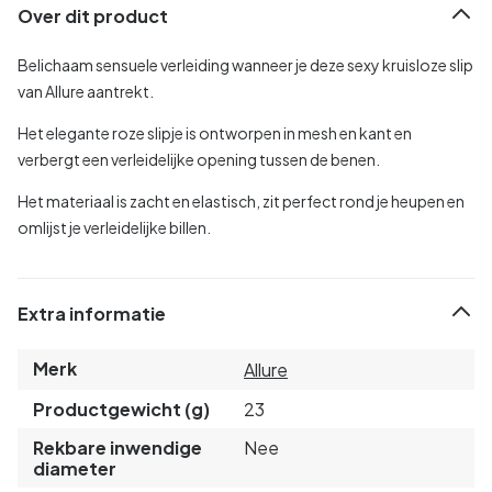
Over dit product
Belichaam sensuele verleiding wanneer je deze sexy kruisloze slip
van Allure aantrekt.
Het elegante roze slipje is ontworpen in mesh en kant en
verbergt een verleidelijke opening tussen de benen.
Het materiaal is zacht en elastisch, zit perfect rond je heupen en
omlijst je verleidelijke billen.
Extra informatie
Merk
Allure
Productgewicht (g)
23
Rekbare inwendige
Nee
diameter