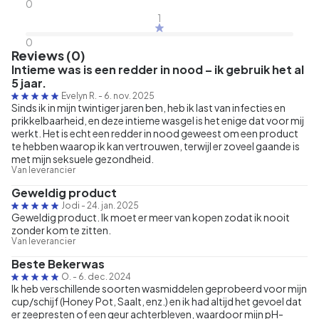
0
1
0
Reviews (0)
Intieme was is een redder in nood – ik gebruik het al
5 jaar.
Evelyn R.
-
6. nov. 2025
Sinds ik in mijn twintiger jaren ben, heb ik last van infecties en
prikkelbaarheid, en deze intieme wasgel is het enige dat voor mij
werkt. Het is echt een redder in nood geweest om een product
te hebben waarop ik kan vertrouwen, terwijl er zoveel gaande is
met mijn seksuele gezondheid.
Van leverancier
Geweldig product
Jodi
-
24. jan. 2025
Geweldig product. Ik moet er meer van kopen zodat ik nooit
zonder kom te zitten.
Van leverancier
Beste Bekerwas
O.
-
6. dec. 2024
Ik heb verschillende soorten wasmiddelen geprobeerd voor mijn
cup/schijf (Honey Pot, Saalt, enz.) en ik had altijd het gevoel dat
er zeepresten of een geur achterbleven, waardoor mijn pH-