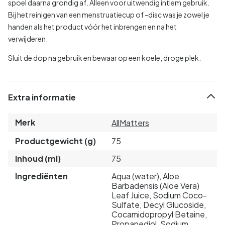
spoel daarna grondig af. Alleen voor uitwendig intiem gebruik.
Bij het reinigen van een menstruatiecup of -disc was je zowel je
handen als het product vóór het inbrengen en na het
verwijderen.
Sluit de dop na gebruik en bewaar op een koele, droge plek.
Extra informatie
Merk
AllMatters
Productgewicht (g)
75
Inhoud (ml)
75
Ingrediënten
Aqua (water), Aloe
Barbadensis (Aloe Vera)
Leaf Juice, Sodium Coco-
Sulfate, Decyl Glucoside,
Cocamidopropyl Betaine,
Propanediol, Sodium