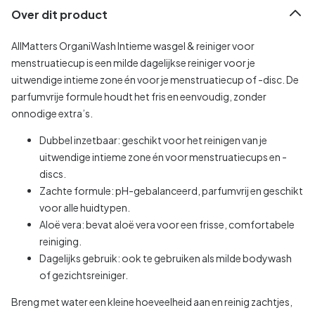
Over dit product
AllMatters OrganiWash Intieme wasgel & reiniger voor
menstruatiecup is een milde dagelijkse reiniger voor je
uitwendige intieme zone én voor je menstruatiecup of -disc. De
parfumvrije formule houdt het fris en eenvoudig, zonder
onnodige extra’s.
Dubbel inzetbaar: geschikt voor het reinigen van je
uitwendige intieme zone én voor menstruatiecups en -
discs.
Zachte formule: pH-gebalanceerd, parfumvrij en geschikt
voor alle huidtypen.
Aloë vera: bevat aloë vera voor een frisse, comfortabele
reiniging.
Dagelijks gebruik: ook te gebruiken als milde bodywash
of gezichtsreiniger.
Breng met water een kleine hoeveelheid aan en reinig zachtjes,