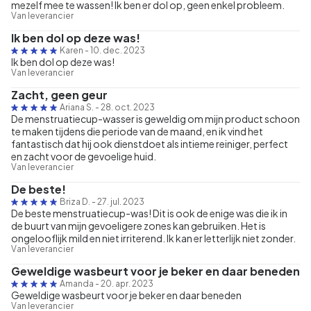
mezelf mee te wassen! Ik ben er dol op, geen enkel probleem.
Van leverancier
Ik ben dol op deze was!
Karen
-
10. dec. 2023
Ik ben dol op deze was!
Van leverancier
Zacht, geen geur
Ariana S.
-
28. oct. 2023
De menstruatiecup-wasser is geweldig om mijn product schoon
te maken tijdens die periode van de maand, en ik vind het
fantastisch dat hij ook dienstdoet als intieme reiniger, perfect
en zacht voor de gevoelige huid.
Van leverancier
De beste!
Briza D.
-
27. jul. 2023
De beste menstruatiecup-was! Dit is ook de enige was die ik in
de buurt van mijn gevoeligere zones kan gebruiken. Het is
ongelooflijk mild en niet irriterend. Ik kan er letterlijk niet zonder.
Van leverancier
Geweldige wasbeurt voor je beker en daar beneden
Amanda
-
20. apr. 2023
Geweldige wasbeurt voor je beker en daar beneden
Van leverancier