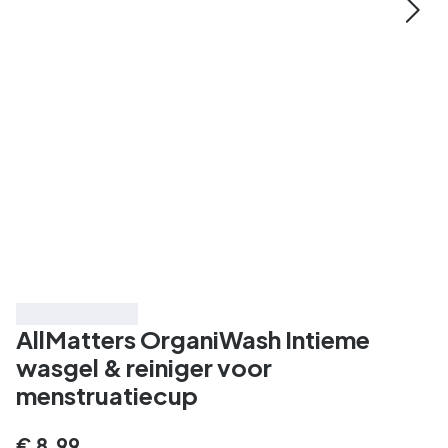
Best beoordeeld
AllMatters OrganiWash Intieme
wasgel & reiniger voor
menstruatiecup
€ 8,99