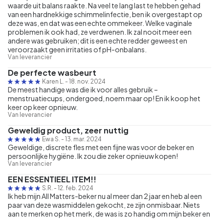
waarde uit balans raakte. Na veel te lang last te hebben gehad
van een hardnekkige schimmelinfectie, ben ik overgestapt op
deze was, en dat was een echte ommekeer. Welke vaginale
problemen ik ook had, ze verdwenen. Ik zal nooit meer een
andere was gebruiken; dit is een echte redder geweest en
veroorzaakt geen irritaties of pH-onbalans.
Van leverancier
De perfecte wasbeurt
Karen L.
-
18. nov. 2024
De meest handige was die ik voor alles gebruik –
menstruatiecups, ondergoed, noem maar op! En ik koop het
keer op keer opnieuw.
Van leverancier
Geweldig product, zeer nuttig
Ewa S.
-
13. mar. 2024
Geweldige, discrete fles met een fijne was voor de beker en
persoonlijke hygiëne. Ik zou die zeker opnieuw kopen!
Van leverancier
EEN ESSENTIEEL ITEM!!
S.R.
-
12. feb. 2024
Ik heb mijn All Matters-beker nu al meer dan 2 jaar en heb al een
paar van deze wasmiddelen gekocht, ze zijn onmisbaar. Niets
aan te merken op het merk, de was is zo handig om mijn beker en