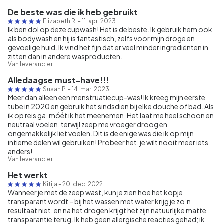
De beste was die ik heb gebruikt
Elizabeth R.
-
11. apr. 2023
Ik ben dol op deze cupwash! Het is de beste. Ik gebruik hem ook
als bodywash en hij is fantastisch, zelfs voor mijn droge en
gevoelige huid. Ik vind het fijn dat er veel minder ingrediënten in
zitten dan in andere wasproducten.
Van leverancier
Alledaagse must-have!!!
Susan P.
-
14. mar. 2023
Meer dan alleen een menstruatiecup-was! Ik kreeg mijn eerste
tube in 2020 en gebruik het sindsdien bij elke douche of bad. Als
ik op reis ga, móét ik het meenemen. Het laat me heel schoon en
neutraal voelen, terwijl zeep me vroeger droog en
ongemakkelijk liet voelen. Dit is de enige was die ik op mijn
intieme delen wil gebruiken! Probeer het, je wilt nooit meer iets
anders!
Van leverancier
Het werkt
Kitija
-
20. dec. 2022
Wanneer je met de zeep wast, kun je zien hoe het kopje
transparant wordt – bij het wassen met water krijg je zo’n
resultaat niet, en na het drogen krijgt het zijn natuurlijke matte
transparantie terug. Ik heb geen allergische reacties gehad; ik