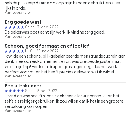
heb de pH-zeep daarna ook op mijn handen gebruikt, en alles
lijkt in orde.
Van leverancier
Erg goede was!
Shirin
-
7. dec. 2022
De bekerwas doet echt zijn werk! Ik vind het erg goed.
Van leverancier
Schoon, goed formaat en effectief
L.J.S.
-
25. nov. 2022
Ik wilde een schone, pH-gebalanceerde menstruatiecupreiniger
die ik mee op reis kon nemen, en dit was precies de juiste maat
voor mijn trip! Een klein druppeltje is al genoeg, dus het werkt
perfect voor mij en het heeft precies geleverd wat ik wilde!
Van leverancier
Een alleskunner
Sina
-
19. oct. 2022
Ik vind de was heel fijn, het is echt een alleskunner en ik kan het
zelfs als reiniger gebruiken. Ik zou willen dat ik het in een grotere
verpakking kon kopen.
Van leverancier